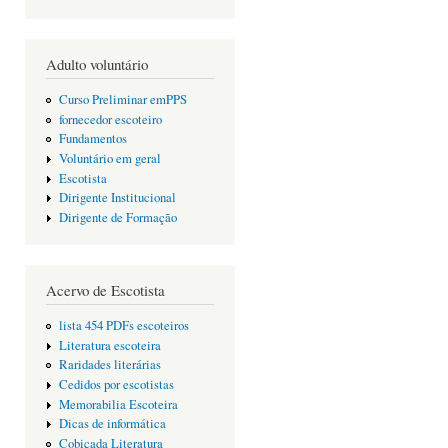
Adulto voluntário
Curso Preliminar emPPS
fornecedor escoteiro
Fundamentos
Voluntário em geral
Escotista
Dirigente Institucional
Dirigente de Formação
Acervo de Escotista
lista 454 PDFs escoteiros
Literatura escoteira
Raridades literárias
Cedidos por escotistas
Memorabilia Escoteira
Dicas de informática
Cobiçada Literatura