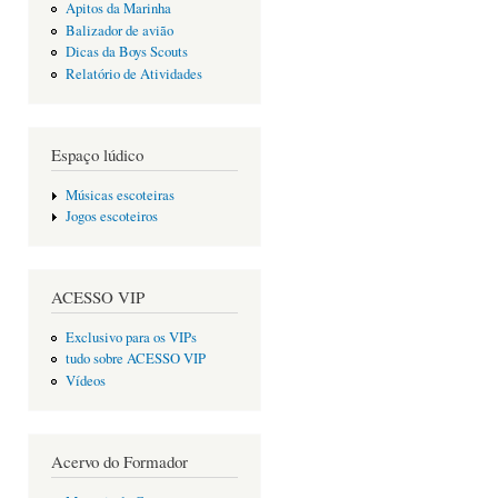
Apitos da Marinha
Balizador de avião
Dicas da Boys Scouts
Relatório de Atividades
Espaço lúdico
Músicas escoteiras
Jogos escoteiros
ACESSO VIP
Exclusivo para os VIPs
tudo sobre ACESSO VIP
Vídeos
Acervo do Formador