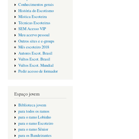
Conhecimentos gerais
História do Escotismo
Mística Escoteira
Técnicas Escoteiras
SEM Acesso VIP
Meu acervo pessoal
Outros sites e e-groups
Mês escoteiro 2018
Autores Escot. Brasil
Vultos Escot. Brasil
Vultos Escot. Mundial
Pedir acesso de formador
Espaço jovem
Biblioteca jovem
para todos os ramos
para o ramo Lobinho
para o ramo Escoteiro
para o ramo Sênior
para os Bandeirantes