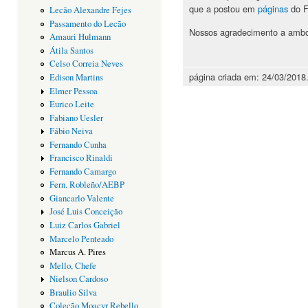
que a postou em
páginas
do F
Lecão Alexandre Fejes
Passamento do Lecão
Nossos agradecimento a amb
Amauri Hulmann
Átila Santos
Celso Correia Neves
página criada em: 24/03/2018
Edison Martins
Elmer Pessoa
Eurico Leite
Fabiano Uesler
Fábio Neiva
Fernando Cunha
Francisco Rinaldi
Fernando Camargo
Fern. Robleño/AEBP
Giancarlo Valente
José Luis Conceição
Luiz Carlos Gabriel
Marcelo Penteado
Marcus A. Pires
Mello, Chefe
Nielson Cardoso
Braulio Silva
Coleção Moacyr Rebello