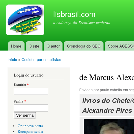
Pul
par
lisbrasil.com
con
o endereço do Escotismo moderno
prin
Home
O site
O autor
Cronologia do GEG
Sobre ACESS
Menu principal
Início
»
Cedidos por escotistas
Você está aqui
de Marcus Alexa
Login do usuário
Usuário
*
Enviado por
paulo.cabello
em seg
livros do Chefe
Senha
*
Alexandre Pires
Ver senha
Criar nova conta
Recuperar senha