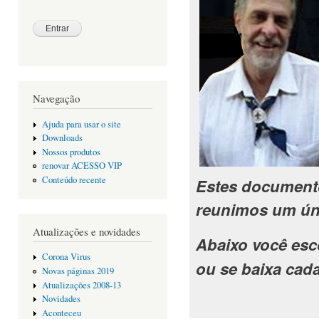
Navegação
Ajuda para usar o site
Downloads
Nossos produtos
renovar ACESSO VIP
Conteúdo recente
Estes documento
reunimos um úni
Atualizações e novidades
Abaixo você esc
Corona Virus
ou se baixa cad
Novas páginas 2019
Atualizações 2008-13
Novidades
Aconteceu