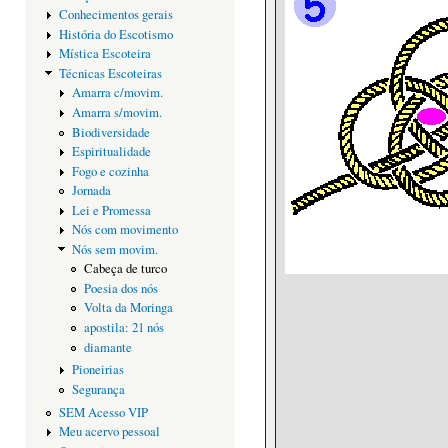
Conhecimentos gerais
História do Escotismo
Mística Escoteira
Técnicas Escoteiras
Amarra c/movim.
Amarra s/movim.
Biodiversidade
Espiritualidade
Fogo e cozinha
Jornada
Lei e Promessa
Nós com movimento
Nós sem movim.
Cabeça de turco
Poesia dos nós
Volta da Moringa
apostila: 21 nós
diamante
Pioneirias
Segurança
SEM Acesso VIP
Meu acervo pessoal