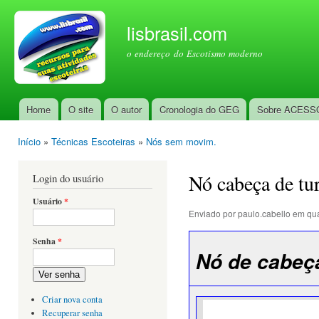
Pul
par
lisbrasil.com
con
o endereço do Escotismo moderno
prin
Home
O site
O autor
Cronologia do GEG
Sobre ACESS
Menu principal
Início
»
Técnicas Escoteiras
»
Nós sem movim.
Você está aqui
Nó cabeça de tu
Login do usuário
Usuário
*
Enviado por
paulo.cabello
em qua
Senha
*
Nó de cabeça
Ver senha
Criar nova conta
Recuperar senha