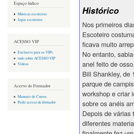
Espaço lúdico
Histórico
Músicas escoteiras
Jogos escoteiros
Nos primeiros di
Escoteiro costum
ACESSO VIP
ficava muito arrep
No entanto, sabi
Exclusivo para os VIPs
tudo sobre ACESSO VIP
anel feito de oss
Vídeos
Bill Shankley, de
parque de campism
Acervo do Formador
workshop e criar 
Manuais de Cursos
sobre os anéis am
Pedir acesso de formador
Depois de várias 
diferentes materia
finalmente fez u