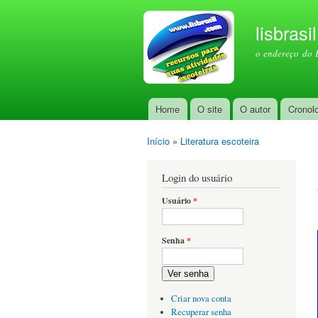
lisbrasi
o endereço do 
Home
O site
O autor
Cronol
Menu principal
Início
»
Literatura escoteira
Você está aqui
Login do usuário
Usuário
*
Senha
*
Ver senha
Criar nova conta
Recuperar senha