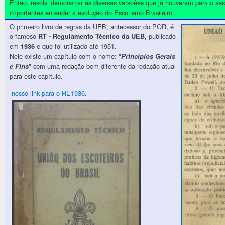
Então, resolvi demonstrar as diversas versoêes que já houveram para o as
importantes entender a evolução do Escotismo Brasileiro..
O primeiro livro de regras da UEB, antecessor do POR, é
o famoso
publicado
RT - Regulamento Técnico da UEB,
em
e que foi utilizado até 1951.
1936
Nele existe um capítulo com o nome: "
Principios Gerais
" com uma redação bem diferente da redação atual
e Fins
para este capítulo.
nosso link para o RE1936
.
.