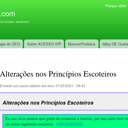
Pular
Porque obte
Menu secundário
para o
l.com
conteúdo
Escotismo moderno
principal
ogia do GEG
Sobre ACESSO VIP
NossosProdutos
68sp GE Guai
Alterações nos Princípios Escoteiros
Enviado por
paulo.cabello
em dom, 07/25/2021 - 09:43
Alterações nos Princípios Escoteiros
Eu sou uma pessoa que gosta de preservar a história, por isso acho bom t
da nossa legislação escoteira.
POR (anteriores)