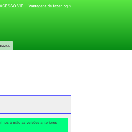
r ACESSO VIP
Vantagens de fazer login
anazes
ermos à mão as versões anteriores