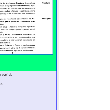
espiral.
ão.