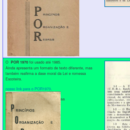
O
foi usado até 1985.
POR 1970
Ainda apresenta um formato de texto diferente, mas
também reafirma a dase moral da Lei e romessa
Escoteira.
nosso link para o POR1970
.
aa