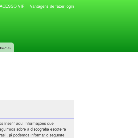
r ACESSO VIP
Vantagens de fazer login
anazes
s inserir aqui informações que
guirmos sobre a discografia escoteira
asil, já podemos informar o seguinte: