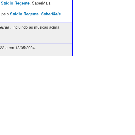
o
. SaberMais.
Stúdio Regente
o pelo
.
.
Stúdio Regente
SaberMais
, incluindo as músicas acima
eiras
222 e em 13/05/2024.