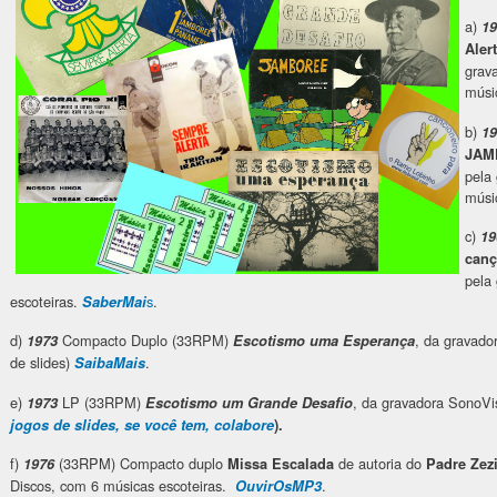
a)
1
Aler
grav
músi
b)
1
JAM
pela
músi
c)
1
can
pela
escoteiras.
s
.
SaberMai
d)
Compacto Duplo (33RPM)
, da gravad
1973
Escotismo uma Esperança
de slides)
.
SaibaMais
e)
LP (33RPM)
, da gravadora SonoV
1973
Escotismo um Grande Desafio
jogos de slides, se você tem, colabore
).
f)
(33RPM) Compacto duplo
de autoria do
1976
Missa Escalada
Padre Zez
Discos, com 6 músicas escoteiras.
.
OuvirOsMP3