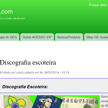
Pular
Porque obte
Menu secundário
para o
l.com
conteúdo
Escotismo moderno
principal
ogia do GEG
Sobre ACESSO VIP
NossosProdutos
68sp GE Guai
Discografia escoteira
Enviado por
paulo.cabello
em ter, 08/05/2014 - 10:19
Discografia Escoteira:
Vamo
conse
do Br