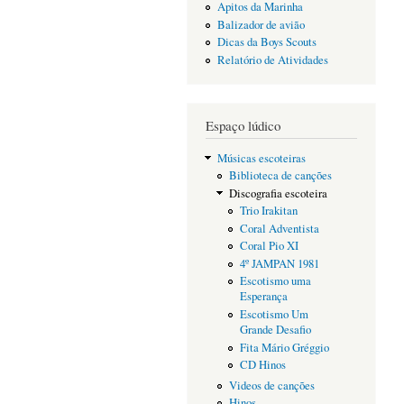
Apitos da Marinha
Balizador de avião
Dicas da Boys Scouts
Relatório de Atividades
Espaço lúdico
Músicas escoteiras
Biblioteca de canções
Discografia escoteira
Trio Irakitan
Coral Adventista
Coral Pio XI
4º JAMPAN 1981
Escotismo uma
Esperança
Escotismo Um
Grande Desafio
Fita Mário Gréggio
CD Hinos
Videos de canções
Hinos