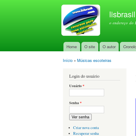
lisbrasi
o endereço do 
Home
O site
O autor
Cronol
Menu principal
Início
»
Músicas escoteiras
Você está aqui
Login do usuário
Usuário
*
Senha
*
Ver senha
Criar nova conta
Recuperar senha