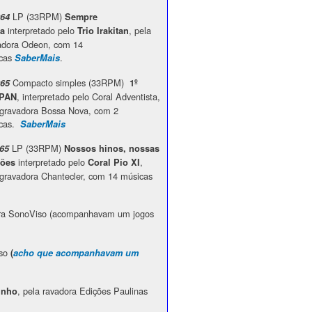
LP (33RPM)
964
Sempre
interpretado pelo
, pela
ta
Trio Irakitan
adora Odeon, com 14
cas
.
SaberMais
Compacto simples (33RPM)
965
1º
, interpretado pelo Coral Adventista,
PAN
 gravadora Bossa Nova, com 2
cas.
SaberMais
LP (33RPM)
965
Nossos hinos, nossas
interpretado pelo
,
ções
Coral Pio XI
 gravadora Chantecler, com 14 músicas
ora SonoViso (acompanhavam um jogos
iso
(
acho que acompanhavam um
, pela ravadora Edições Paulinas
inho