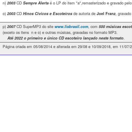
n)
CD
é o LP do item "a",remasterizado e gravado pel
2003
Sempre Alerta
o)
CD
de autoria de
, gravad
2003
Hinos Cívicos e Escoteiros
Joel Franz
p)
CD SuperMP3 do site
, com
2007
www.lisbrasil.com
500 músicas escot
(exceto os itens n e o) e outras músicas, gravadas no formato MP3.
.
Até 2022 o primeiro e único CD escoteiro lançado neste formato
Página criada em 05/08/2014 e alterada em 29/08 e 10/09/2018, em 11/07/