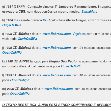
g)
(33RPM) Compacto simples
, interpre
1981
4º Jamboree Panamericano
, com duas versões da mesma música.
gravadora CBS
SaibaMais
h)
fita cassete gravada
pelo chefe
, com 13 músicas
1988
VER
Mário Grégio
.
OuçaOsMP3
i)
CD
do site
,
VejaMais
.com 28 músicas 
1995
Música1
www.lisbrasil.com
você pode
OuvirOsMP3
j)
CD
do site
, com 24 músicas escoteira
1995
Música2
www.lisbrasil.com
.
OuvirOsMP3
k)
CD
lançado pela
no acampamento do mes
1998
ARP98
Região São Paulo
no formato Wave. Atualmente você pode
.
OuvirOsMP3
l)
CD
do site
, com 40 músicas escoteira
1999
Música3
www.lisbrasil.com
pode
.
OuvirOsMp3
m)
CD
do site
, com 45 músicas escoteir
2000
Música4
www.lisbrasil.com
pode
.
OuvirOsMP3
O TEXTO DESTE BOX AINDA ESTÁ SENDO CONFIRMADO E APRIMO