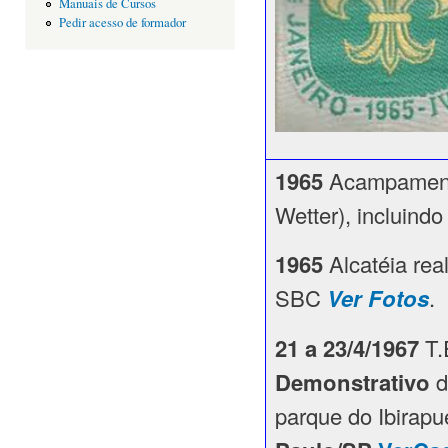
Manuais de Cursos
Pedir acesso de formador
1965
Acampamento
Wetter), incluind
1965
Alcatéia re
SBC
Ver Fotos
.
21 a 23/4/1967
T.
Demonstrativo
d
parque do Ibirapu