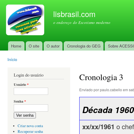
Pul
par
lisbrasil.com
con
o endereço do Escotismo moderno
prin
Home
O site
O autor
Cronologia do GEG
Sobre ACESS
Menu principal
Início
Você está aqui
Cronologia 3
Login do usuário
Usuário
*
Enviado por
paulo.cabello
em sab
Senha
*
Década 1960
Ver senha
xx/xx/1961
o che
Criar nova conta
Recuperar senha