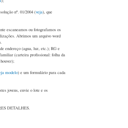
a
);
solução nº. 01/2004 (
veja
), que
ente escaneamos ou fotografamos os
alizações. Abrimos um arquivo word
).
e endereço (agua, luz, etc.); RG e
miliar (carteira profissional: folha da
 houver);
eja modelo
) e um formulário para cada
s jovens, envie o lote e os
ES DETALHES.