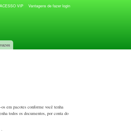
r ACESSO VIP
Vantagens de fazer login
anazes
do-os em pacotes conforme você tenha
tenha todos os documentos, por conta do