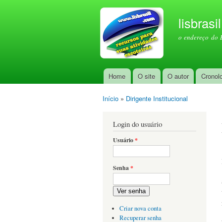
lisbrasi
o endereço do 
Home
O site
O autor
Cronol
Menu principal
Início
»
Dirigente Institucional
Você está aqui
Login do usuário
Usuário
*
Senha
*
Ver senha
Criar nova conta
Recuperar senha