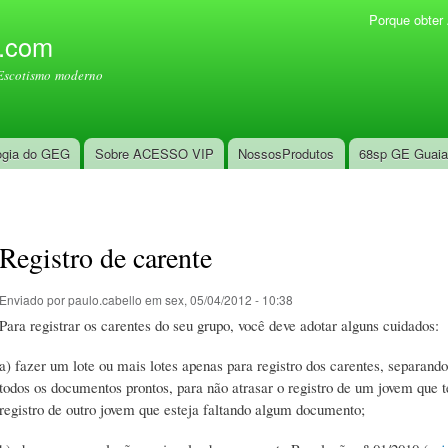
Pular
Porque obte
Menu secundário
para o
l.com
conteúdo
Escotismo moderno
principal
ogia do GEG
Sobre ACESSO VIP
NossosProdutos
68sp GE Guai
Registro de carente
Enviado por
paulo.cabello
em sex, 05/04/2012 - 10:38
Para registrar os carentes do seu grupo, você deve adotar alguns cuidados:
a) fazer um lote ou mais lotes apenas para registro dos carentes, separan
todos os documentos prontos, para não atrasar o registro de um jovem que 
registro de outro jovem que esteja faltando algum documento;