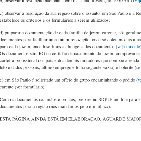
b) observar a resolução nacional sobre o assunto Resolução nº.01/2010 (
vej
c) observar a resolução da sua região sobre o assunto, em São Paulo é a Re
estabelece os critérios e os formulários a serem utilizados;
d) preparar a documentação de cada família de jovem carente, nós geralm
documentos para facilitar uma futura renovação, onde só coletamos as atu
para cada jovem, onde inserimos as imagens dos documentos (
veja modelo
Os documentos são: RG ou certidão de nascimento do jovem; comprovante d
carteira profissional dos pais e dos demais moradores que compõe a renda fa
foto e dados pessoais, último emprego e folha seguinte vazia) e holerite (se
e) em São Paulo é solicitado um ofício do grupo encaminhando o pedido (
v
carente (ver formulário).
Com os documentos nas mãos e prontos, prepare no SIGUE um lote para este
documentos para a região (nos mandamos pelo e-mail: xx).
ESTA PÁGINA AINDA ESTÁ EM ELABORAÇÃO, AGUARDE MAIOR