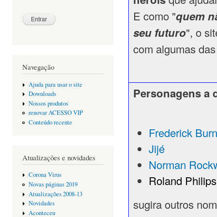
E como "
quem nã
seu futuro
", o si
com algumas das p
Navegação
Ajuda para usar o site
Personagens a d
Downloads
Nossos produtos
renovar ACESSO VIP
Conteúdo recente
Frederick Bur
Jijé
Atualizações e novidades
Norman Rockw
Corona Virus
Roland Philips
Novas páginas 2019
Atualizações 2008-13
sugira outros no
Novidades
Aconteceu