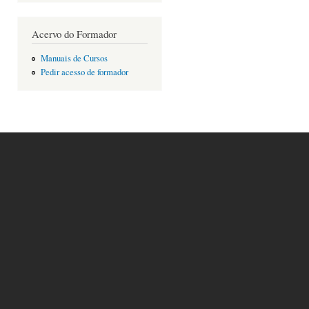
Acervo do Formador
Manuais de Cursos
Pedir acesso de formador