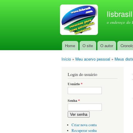
lisbrasi
o endereço do 
Home
O site
O autor
Cronol
Menu principal
Início
»
Meu acervo pessoal
»
Meus disti
Você está aqui
Login do usuário
Usuário
*
Senha
*
Ver senha
Criar nova conta
Recuperar senha