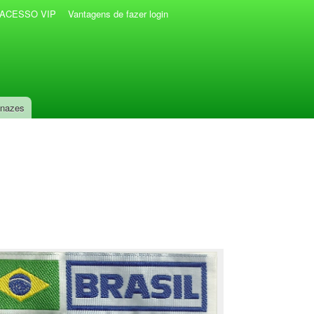
r ACESSO VIP
Vantagens de fazer login
anazes