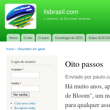
Pul
par
lisbrasil.com
con
o endereço do Escotismo moderno
prin
Home
O site
O autor
Cronologia do GEG
Sobre ACESS
Menu principal
Início
»
Voluntário em geral
Você está aqui
Oito passos
Login do usuário
Usuário
*
Enviado por
paulo.c
Senha
*
Há muito anos, a
de Bloom", um mé
Ver senha
para qualquer assu
Criar nova conta
Recuperar senha