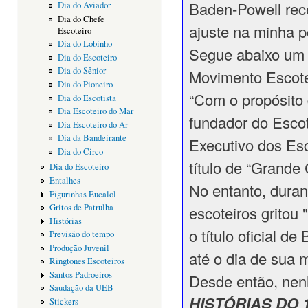
Baden-Powell rec
Dia do Aviador
Dia do Chefe
ajuste na minha 
Escoteiro
Dia do Lobinho
Segue abaixo um 
Dia do Escoteiro
Dia do Sênior
Movimento Escote
Dia do Pioneiro
“Com o propósito
Dia do Escotista
Dia Escoteiro do Mar
fundador do Escot
Dia Escoteiro do Ar
Dia da Bandeirante
Executivo dos Esc
Dia do Circo
título de “Grande 
Dia do Escoteiro
Entalhes
No entanto, duran
Figurinhas Eucalol
Gritos de Patrulha
escoteiros gritou
Histórias
o título oficial 
Previsão do tempo
Produção Juvenil
até o dia de sua 
Ringtones Escoteiros
Santos Padroeiros
Desde então, nen
Saudação da UEB
HISTÓRIAS DO 
Stickers