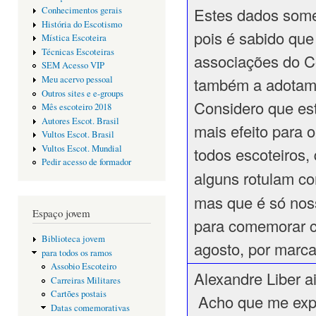
Estes dados some
Conhecimentos gerais
História do Escotismo
pois é sabido que 
Mística Escoteira
Técnicas Escoteiras
associações do Co
SEM Acesso VIP
também a adotam
Meu acervo pessoal
Outros sites e e-groups
Considero que es
Mês escoteiro 2018
Autores Escot. Brasil
mais efeito para 
Vultos Escot. Brasil
Vultos Escot. Mundial
todos escoteiros,
Pedir acesso de formador
alguns rotulam 
mas que é só noss
Espaço jovem
para comemorar co
Biblioteca jovem
agosto, por marc
para todos os ramos
Assobio Escoteiro
Alexandre Liber
a
Carreiras Militares
Cartões postais
Acho que me expre
Datas comemorativas