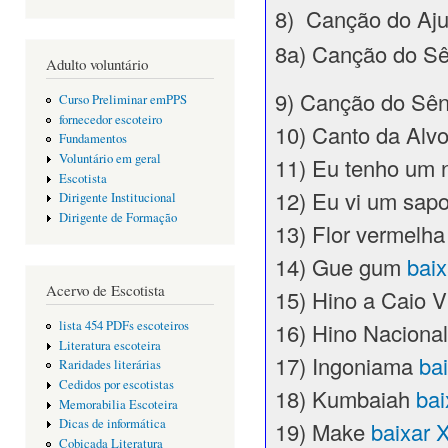
8) Canção do Aju
8a) Canção do Sê
Adulto voluntário
9) Canção do Sên
Curso Preliminar emPPS
fornecedor escoteiro
10) Canto da Alv
Fundamentos
Voluntário em geral
11) Eu tenho um 
Escotista
12) Eu vi um sap
Dirigente Institucional
Dirigente de Formação
13) Flor vermelh
14) Gue gum
bai
Acervo de Escotista
15) Hino a Caio 
16) Hino Nacional
lista 454 PDFs escoteiros
Literatura escoteira
17) Ingoniama
ba
Raridades literárias
Cedidos por escotistas
18) Kumbaiah
ba
Memorabilia Escoteira
Dicas de informática
19) Make
baixar 
Cobiçada Literatura