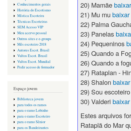
20) Mamãe
baixa
Conhecimentos gerais
História do Escotismo
21) Mu mu
baixa
Mística Escoteira
Técnicas Escoteiras
22) Palma Gauc
SEM Acesso VIP
23) Panelas
baix
Meu acervo pessoal
Outros sites e e-groups
24) Pequeninos
b
Mês escoteiro 2018
Autores Escot. Brasil
25) Quando a Fog
Vultos Escot. Brasil
26) Quando a fog
Vultos Escot. Mundial
Pedir acesso de formador
27) Rataplan - Hi
28) Shalon
baixa
Espaço jovem
29) Sou escoteir
Biblioteca jovem
30) Valderi
baixa
para todos os ramos
para o ramo Lobinho
Estes arquivos fo
para o ramo Escoteiro
para o ramo Sênior
Rataplã do Mar qu
para os Bandeirantes