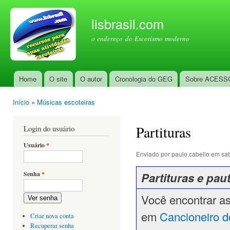
Pul
par
lisbrasil.com
con
o endereço do Escotismo moderno
prin
Home
O site
O autor
Cronologia do GEG
Sobre ACESS
Menu principal
Início
»
Músicas escoteiras
Você está aqui
Partituras
Login do usuário
Usuário
*
Enviado por
paulo.cabello
em sab
Partituras e pau
Senha
*
Você encontrar as
Ver senha
em
Cancioneiro 
Criar nova conta
Recuperar senha