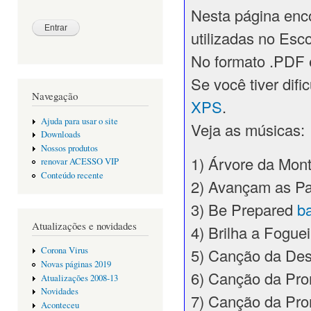
Nesta página enc
utilizadas no Esc
No formato .PDF 
Se você tiver difi
Navegação
XPS
.
Ajuda para usar o site
Veja as músicas:
Downloads
Nossos produtos
1) Árvore da Mo
renovar ACESSO VIP
Conteúdo recente
2) Avançam as Pa
3) Be Prepared
b
Atualizações e novidades
4) Brilha a Fogue
5) Canção da De
Corona Virus
Novas páginas 2019
6) Canção da Pr
Atualizações 2008-13
Novidades
7) Canção da P
Aconteceu