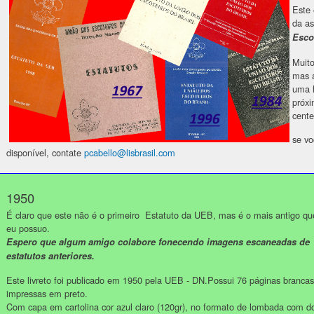
Este 
da as
Esco
Muito
mas a
uma h
próxi
cente
se v
disponível, contate
pcabello@lisbrasil.com
1950
É claro que este não é o primeiro Estatuto da UEB, mas é o mais antigo qu
eu possuo.
Espero que algum amigo colabore fonecendo imagens escaneadas de
estatutos anteriores.
Este livreto foi publicado em 1950 pela UEB - DN.Possui 76 páginas brancas
impressas em preto.
Com capa em cartolina cor azul claro (120gr), no formato de lombada com d