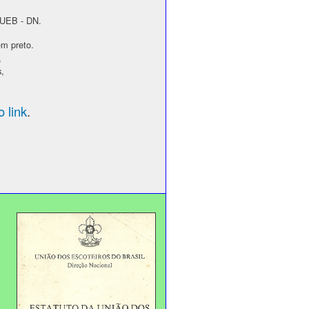
a UEB - DN.
em preto.
,
s,
 link
.