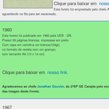
Clique para baixar em
nosso
Este livreto foi emprestado pelo chefe
aguardando na fila para ser escaneado,
1960
Este livreto foi publicado em 1960 pela UEB - DN.
Possui 39 páginas brancas, impressas em preto.
Com capa em cartolina cor branca(120gr),
no formato de revista com um grampo,
com tamanho A6 (10 x 14 cm).
Clique para baixar em
nosso link
.
Agradecemos ao chefe
Jonathan Gouvier
, do 2ºSP GE Carajás pelo en
das imagen deste livreto.
1967