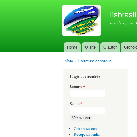
lisbrasi
o endereço do 
Home
O site
O autor
Cronol
Menu principal
Início
»
Literatura escoteira
Você está aqui
Login do usuário
Usuário
*
Senha
*
Ver senha
Criar nova conta
Recuperar senha