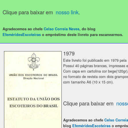
Clique para baixar em
nosso link
.
Agradecemos ao chefe
Celso Correia Neves
, do blog
EfeméridesEscoteiras
o empréstimo deste livreto para escanearmos.
1979
Este livreto foi publicado em 1979 pel
Possui 40 páginas brancas, impressas 
Com capa em cartolina cor bege(120gr)
no formato de revista com dois grampo
com tamanho A6 (10 x 15 cm).
Clique para baixar em
nosso
Agradecemos ao chefe
Celso Correi
blog
EfeméridesEscoteiras
o emprést