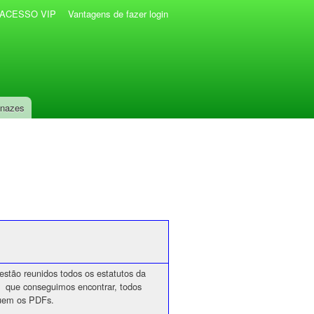
r ACESSO VIP
Vantagens de fazer login
anazes
estão reunidos todos os estatutos da
 que conseguimos encontrar, todos
uem os PDFs.