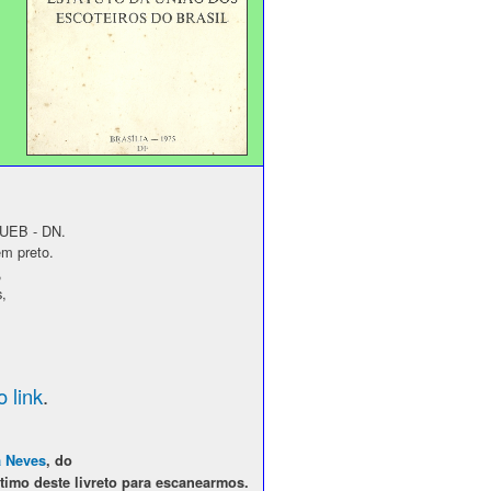
a UEB - DN.
em preto.
,
s,
 link
.
a Neves
, do
imo deste livreto para escanearmos.