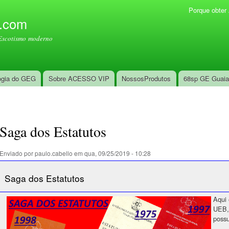
Pular
Porque obte
Menu secundário
para o
l.com
conteúdo
Escotismo moderno
principal
ogia do GEG
Sobre ACESSO VIP
NossosProdutos
68sp GE Guai
Saga dos Estatutos
Enviado por
paulo.cabello
em qua, 09/25/2019 - 10:28
Saga dos Estatutos
Aqui 
UEB,
poss