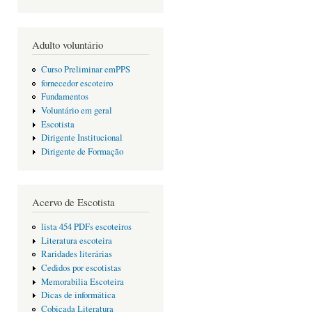
Adulto voluntário
Curso Preliminar emPPS
fornecedor escoteiro
Fundamentos
Voluntário em geral
Escotista
Dirigente Institucional
Dirigente de Formação
Acervo de Escotista
lista 454 PDFs escoteiros
Literatura escoteira
Raridades literárias
Cedidos por escotistas
Memorabilia Escoteira
Dicas de informática
Cobiçada Literatura