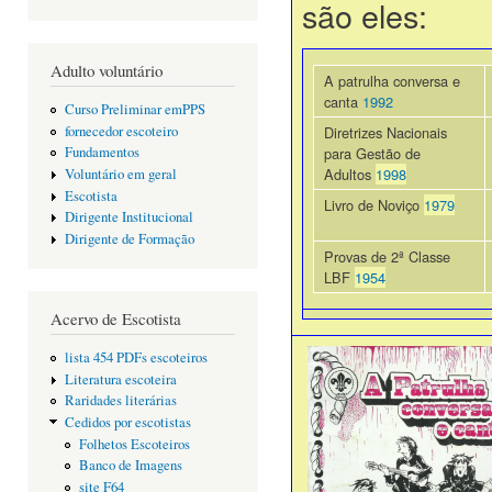
são eles:
Adulto voluntário
A patrulha conversa e
canta
1992
Curso Preliminar emPPS
fornecedor escoteiro
Diretrizes Nacionais
para Gestão de
Fundamentos
Adultos
1998
Voluntário em geral
Escotista
Livro de Noviço
1979
Dirigente Institucional
Dirigente de Formação
Provas de 2ª Classe
LBF
1954
Acervo de Escotista
lista 454 PDFs escoteiros
Literatura escoteira
Raridades literárias
Cedidos por escotistas
Folhetos Escoteiros
Banco de Imagens
site F64