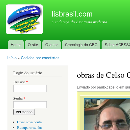
Pul
par
lisbrasil.com
con
o endereço do Escotismo moderno
prin
Home
O site
O autor
Cronologia do GEG
Sobre ACESS
Menu principal
Início
»
Cedidos por escotistas
Você está aqui
obras de Celso 
Login do usuário
Usuário
*
Enviado por
paulo.cabello
em qui
Senha
*
Ver senha
Criar nova conta
Recuperar senha