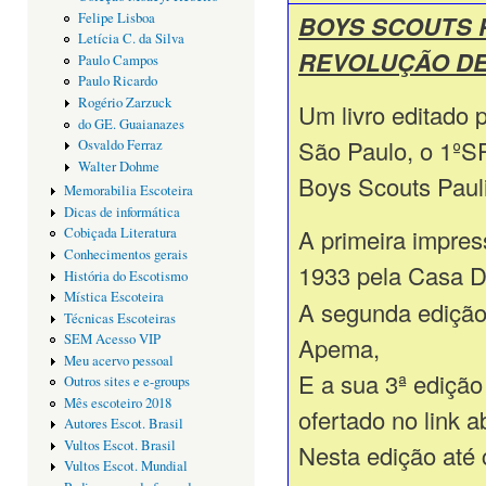
BOYS SCOUTS 
Felipe Lisboa
Letícia C. da Silva
REVOLUÇÃO DE 
Paulo Campos
Paulo Ricardo
Rogério Zarzuck
Um livro editado 
do GE. Guaianazes
São Paulo, o 1ºSP
Osvaldo Ferraz
Walter Dohme
Boys Scouts Pauli
Memorabilia Escoteira
Dicas de informática
A primeira impres
Cobiçada Literatura
Conhecimentos gerais
1933 pela Casa D
História do Escotismo
Mística Escoteira
A segunda edição
Técnicas Escoteiras
SEM Acesso VIP
Apema,
Meu acervo pessoal
E a sua 3ª ediçã
Outros sites e e-groups
Mês escoteiro 2018
ofertado no link a
Autores Escot. Brasil
Vultos Escot. Brasil
Nesta edição até 
Vultos Escot. Mundial