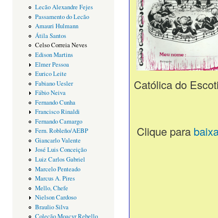
Lecão Alexandre Fejes
Passamento do Lecão
Amauri Hulmann
Átila Santos
Celso Correia Neves
Edison Martins
Elmer Pessoa
Eurico Leite
Católica do Escot
Fabiano Uesler
Fábio Neiva
Fernando Cunha
Francisco Rinaldi
Fernando Camargo
Clique para
baix
Fern. Robleño/AEBP
Giancarlo Valente
José Luis Conceição
Luiz Carlos Gabriel
Marcelo Penteado
Marcus A. Pires
Mello, Chefe
Nielson Cardoso
Braulio Silva
Coleção Moacyr Rebello