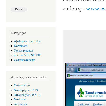
endereço
www.esc
Navegação
Ajuda para usar o site
Downloads
Nossos produtos
renovar ACESSO VIP
Conteúdo recente
Atualizações e novidades
Corona Virus
Novas páginas 2019
Atualizações 2008-13
Novidades
Aconteceu