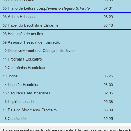
05 Plano de Leitura
07:31
complemento Região S.Paulo
06 Adulto Educador
06:20
07 Papel do Escotista e Dirigente
03:13
08 Formação de adultos
09 Assessor Pessoal de Formação
10 Desenvolvimento da Criança e do Jovem
11 Programa Educativo
12 Cerimônias Escoteiras
13 Jogos
05:25
14 Reunião Escoteira
06:00
15 Segurança em atividades
02:35
16 Espirituralidade
05:38
17 Pais no Movimento Escoteiro
05:08
18 Cancioneiro
29:25
Estas apresentações totalizam cerca de 2 horas, assim, você pode ded