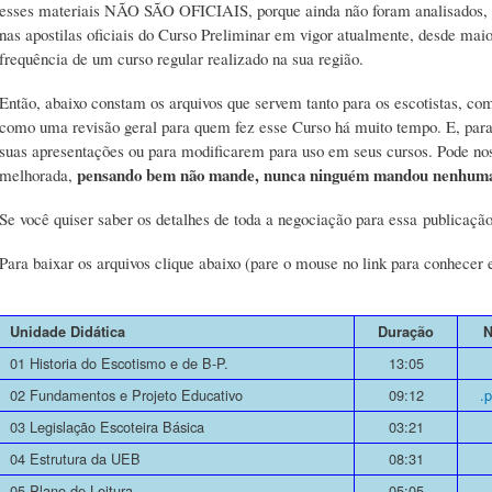
esses materiais NÃO SÃO OFICIAIS, porque ainda não foram analisados, 
nas apostilas oficiais do Curso Preliminar em vigor atualmente, desde
frequência de um curso regular realizado na sua região.
Então, abaixo constam os arquivos que servem tanto para os escotistas, co
como uma revisão geral para quem fez esse Curso há muito tempo. E, par
suas apresentações ou para modificarem para uso em seus cursos. Pode no
pensando bem não mande, nunca ninguém mandou nenhuma, 
melhorada,
Se você quiser saber os detalhes de toda a negociação para essa publicação
Para baixar os arquivos clique abaixo (pare o mouse no link para conhecer 
Unidade Didática
Duração
N
01 Historia do Escotismo e de B-P.
13:05
02 Fundamentos e Projeto Educativo
09:12
.
03 Legislação Escoteira Básica
03:21
04 Estrutura da UEB
08:31
05 Plano de Leitura
05:05