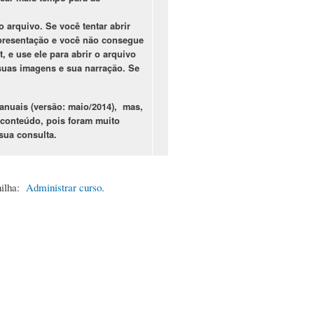
o arquivo. Se você tentar abrir
presentação e você não consegue
, e use ele para abrir o arquivo
 suas imagens e sua narração. Se
anuais (versão: maio/2014), mas,
conteúdo, pois foram muito
sua consulta.
nilha:
Administrar curso
.