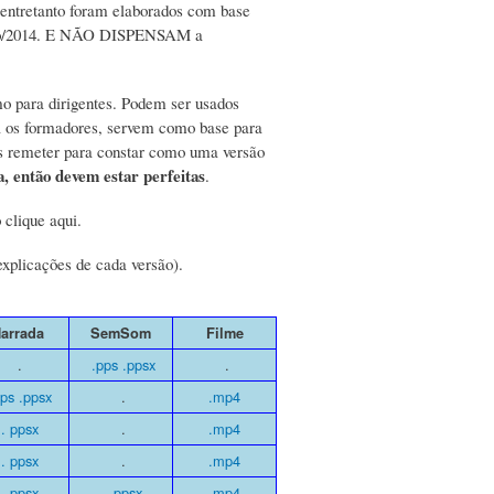
entretanto foram elaborados com base
 maio/2014. E NÃO DISPENSAM a
mo para dirigentes. Podem ser usados
a os formadores, servem como base para
s remeter para constar como uma versão
então devem estar perfeitas
.
 clique aqui.
explicações de cada versão).
arrada
SemSom
Filme
.
.pps
.ppsx
.
pps
.ppsx
.
.mp4
. ppsx
.
.mp4
. ppsx
.
.mp4
. ppsx
. ppsx
.mp4