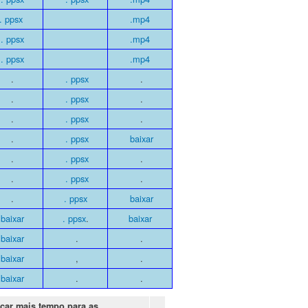
. ppsx
.mp4
. ppsx
.mp4
. ppsx
.mp4
.
. ppsx
.
.
. ppsx
.
.
. ppsx
.
.
. ppsx
baixar
.
. ppsx
.
.
. ppsx
.
.
. ppsx
baixar
baixar
. ppsx
.
baixar
baixar
.
.
baixar
,
.
baixar
.
.
icar mais tempo para as