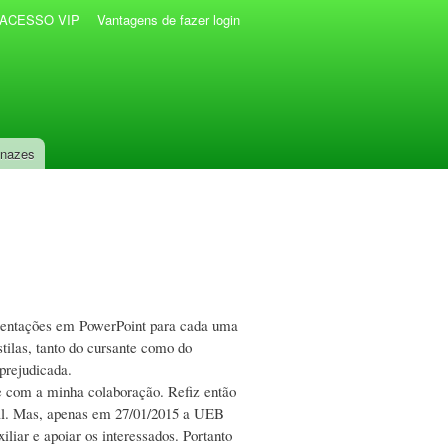
r ACESSO VIP
Vantagens de fazer login
anazes
esentações em PowerPoint para cada uma
tilas, tanto do cursante como do
 prejudicada.
ve com a minha colaboração. Refiz então
ial. Mas, apenas em 27/01/2015 a UEB
iliar e apoiar os interessados. Portanto