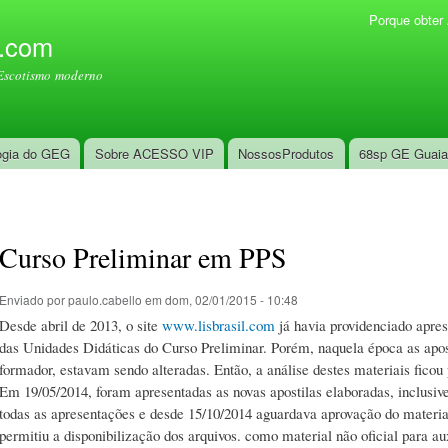
Pular
Porque obte
Menu secundário
para o
l.com
conteúdo
Escotismo moderno
principal
ogia do GEG
Sobre ACESSO VIP
NossosProdutos
68sp GE Guai
Curso Preliminar em PPS
Enviado por
paulo.cabello
em dom, 02/01/2015 - 10:48
Desde abril de 2013, o site
www.lisbrasil.com
já havia providenciado apr
das Unidades Didáticas do Curso Preliminar. Porém, naquela época as apos
formador, estavam sendo alteradas. Então, a análise destes materiais ficou
Em 19/05/2014, foram apresentadas as novas apostilas elaboradas, inclusi
todas as apresentações e desde 15/10/2014 aguardava aprovação do mater
permitiu a disponibilização dos arquivos. como material não oficial para aux