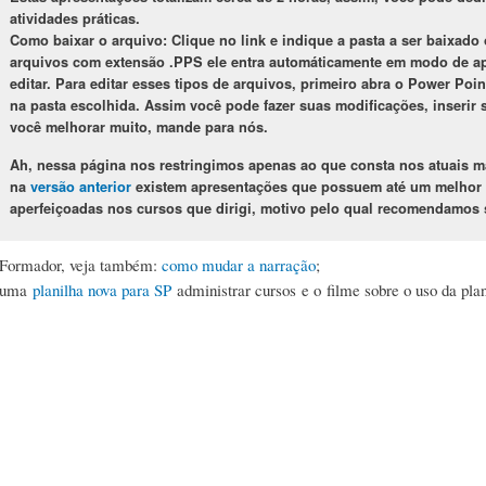
atividades práticas.
Como baixar o arquivo: Clique no link e indique a pasta a ser baixado 
arquivos com extensão .PPS ele entra automáticamente em modo de a
editar. Para editar esses tipos de arquivos, primeiro abra o Power Point
na pasta escolhida. Assim você pode fazer suas modificações, inserir
você melhorar muito, mande para nós.
Ah, nessa página nos restringimos apenas ao que consta nos atuais m
na
versão anterior
existem apresentações que possuem até um melhor 
aperfeiçoadas nos cursos que dirigi, motivo pelo qual recomendamos 
Formador, veja também:
como mudar a narração
;
uma
planilha nova para SP
administrar cursos e o filme sobre o uso da pla