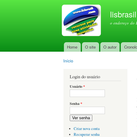
lisbrasi
o endereço do 
Home
O site
O autor
Cronol
Menu principal
Início
Você está aqui
Login do usuário
Usuário
*
Senha
*
Ver senha
Criar nova conta
Recuperar senha