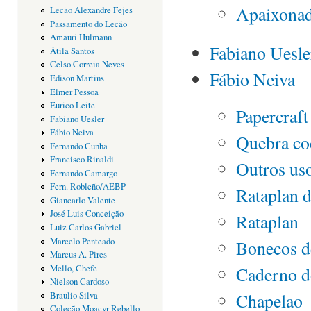
Apaixonad
Lecão Alexandre Fejes
Passamento do Lecão
Amauri Hulmann
Fabiano Uesle
Átila Santos
Celso Correia Neves
Fábio Neiva
Edison Martins
Elmer Pessoa
Eurico Leite
Papercraft
Fabiano Uesler
Fábio Neiva
Quebra co
Fernando Cunha
Francisco Rinaldi
Outros uso
Fernando Camargo
Fern. Robleño/AEBP
Rataplan 
Giancarlo Valente
José Luis Conceição
Rataplan
Luiz Carlos Gabriel
Marcelo Penteado
Bonecos d
Marcus A. Pires
Mello, Chefe
Caderno d
Nielson Cardoso
Chapelao
Braulio Silva
Coleção Moacyr Rebello