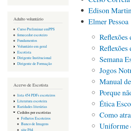
Edison Marti
Adulto voluntário
Elmer Pessoa
Curso Preliminar emPPS
Reflexões
fornecedor escoteiro
Fundamentos
Reflexões
Voluntário em geral
Escotista
Semana Es
Dirigente Institucional
Dirigente de Formação
Jogos Not
Manual de
Acervo de Escotista
Porque não
lista 454 PDFs escoteiros
Ética Esco
Literatura escoteira
Raridades literárias
Como atrai
Cedidos por escotistas
Folhetos Escoteiros
Uniforme 
Banco de Imagens
site F64