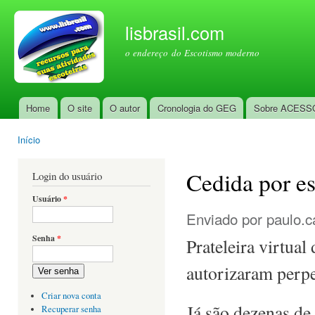
Pul
par
lisbrasil.com
con
o endereço do Escotismo moderno
prin
Home
O site
O autor
Cronologia do GEG
Sobre ACESS
Menu principal
Início
Você está aqui
Cedida por es
Login do usuário
Usuário
*
Enviado por
paulo.c
Senha
*
Prateleira virtual
autorizaram perpet
Ver senha
Criar nova conta
Já são dezenas de
Recuperar senha