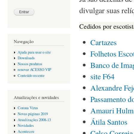
divulgar suas relí
Cedidos por escotist
Cartazes
Navegação
Folhetos Esco
Ajuda para usar o site
Downloads
Banco de Ima
Nossos produtos
renovar ACESSO VIP
site F64
Conteúdo recente
Alexandre Fej
Passamento d
Atualizações e novidades
Amauri Hulm
Corona Virus
Novas páginas 2019
Átila Santos
Atualizações 2008-13
Novidades
Celso Correia
Aconteceu