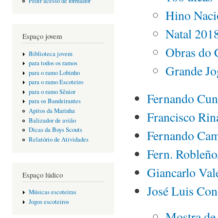
Pedir acesso de formador
Hino Naci
Natal 201
Espaço jovem
Obras do 
Biblioteca jovem
para todos os ramos
Grande Jo
para o ramo Lobinho
para o ramo Escoteiro
para o ramo Sênior
Fernando Cu
para os Bandeirantes
Apitos da Marinha
Francisco Rin
Balizador de avião
Dicas da Boys Scouts
Fernando Ca
Relatório de Atividades
Fern. Robleñ
Giancarlo Val
Espaço lúdico
José Luis Con
Músicas escoteiras
Jogos escoteiros
Mostra de 