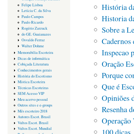
História d
Felipe Lisboa
Letícia C. da Silva
Historia d
Paulo Campos
Paulo Ricardo
Sobre a Le
Rogério Zarzuck
do GE. Guaianazes
Cadernos 
Osvaldo Ferraz
Walter Dohme
Inspecao p
Memorabilia Escoteira
Dicas de informática
Oração Es
Cobiçada Literatura
Conhecimentos gerais
Porque con
História do Escotismo
Mística Escoteira
Que é Esc
Técnicas Escoteiras
SEM Acesso VIP
Opiniões 
Meu acervo pessoal
Outros sites e e-groups
Resenha d
Mês escoteiro 2018
Autores Escot. Brasil
Operação 
Vultos Escot. Brasil
Vultos Escot. Mundial
100 dicas