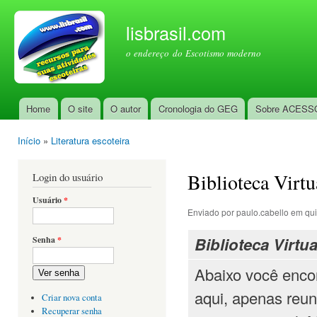
Pul
par
lisbrasil.com
con
o endereço do Escotismo moderno
prin
Home
O site
O autor
Cronologia do GEG
Sobre ACESS
Menu principal
Início
»
Literatura escoteira
Você está aqui
Biblioteca Virtu
Login do usuário
Usuário
*
Enviado por
paulo.cabello
em qui
Biblioteca Virt
Senha
*
Abaixo você encont
Ver senha
aqui, apenas reun
Criar nova conta
Recuperar senha