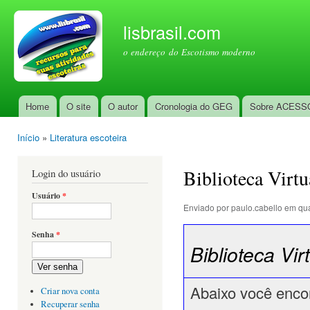
Pul
par
lisbrasil.com
con
o endereço do Escotismo moderno
prin
Home
O site
O autor
Cronologia do GEG
Sobre ACESS
Menu principal
Início
»
Literatura escoteira
Você está aqui
Biblioteca Virtu
Login do usuário
Usuário
*
Enviado por
paulo.cabello
em qua
Senha
*
Biblioteca Vir
Ver senha
Abaixo você encont
Criar nova conta
Recuperar senha