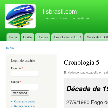
Pul
par
lisbrasil.com
con
o endereço do Escotismo moderno
prin
Home
O site
O autor
Cronologia do GEG
Sobre ACESS
Menu principal
Início
Você está aqui
Cronologia 5
Login do usuário
Usuário
*
Enviado por
paulo.cabello
em sab
Senha
*
Década de 1
Ver senha
27/9/1980 Fogo d
Criar nova conta
Recuperar senha