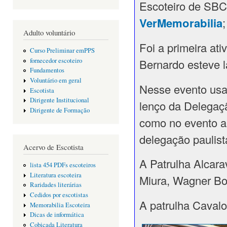
Escoteiro de SBC
VerMemorabilia
Adulto voluntário
Foi a primeira at
Curso Preliminar emPPS
fornecedor escoteiro
Bernardo esteve l
Fundamentos
Voluntário em geral
Nesse evento usa
Escotista
Dirigente Institucional
lenço da Delegaçã
Dirigente de Formação
como no evento a 
delegação paulist
Acervo de Escotista
A Patrulha Alcara
lista 454 PDFs escoteiros
Literatura escoteira
Miura, Wagner Bo
Raridades literárias
Cedidos por escotistas
A patrulha Cavalo
Memorabilia Escoteira
Dicas de informática
Cobiçada Literatura