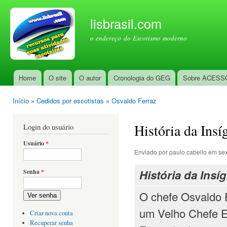
Pul
par
lisbrasil.com
con
o endereço do Escotismo moderno
prin
Home
O site
O autor
Cronologia do GEG
Sobre ACESS
Menu principal
Início
»
Cedidos por escotistas
»
Osvaldo Ferraz
Você está aqui
História da Insí
Login do usuário
Usuário
*
Enviado por
paulo.cabello
em sex
História da Insí
Senha
*
O chefe Osvaldo 
Ver senha
um Velho Chefe Es
Criar nova conta
Recuperar senha