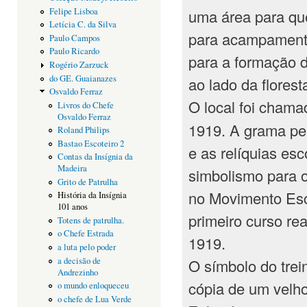
uma área para qu
Felipe Lisboa
Letícia C. da Silva
para acampamento
Paulo Campos
Paulo Ricardo
para a formação d
Rogério Zarzuck
do GE. Guaianazes
ao lado da flores
Osvaldo Ferraz
O local foi cham
Livros do Chefe
Osvaldo Ferraz
1919. A grama per
Roland Philips
Bastao Escoteiro 2
e as relíquias es
Contas da Insígnia da
Madeira
simbolismo para o
Grito de Patrulha
no Movimento Esc
História da Insígnia
101 anos
primeiro curso re
Totens de patrulha.
o Chefe Estrada
1919.
a luta pelo poder
a decisão de
O símbolo do tre
Andrezinho
cópia de um velho
o mundo enloqueceu
o chefe de Lua Verde