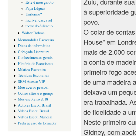
Zulu, durante sua
Este é meu garoto
Papa Léguas
à superioridade g
Uniforme?
povo.
incrível cascavel
toque do Silêncio
O colar de contas
Walter Dohme
House” em Londre
Memorabilia Escoteira
Dicas de informática
mais de 2.000 co
Cobiçada Literatura
Conhecimentos gerais
a conta de madeir
História do Escotismo
Mística Escoteira
primeiro fogo ace
Técnicas Escoteiras
de uma madeira a
SEM Acesso VIP
Meu acervo pessoal
deixava um peque
Outros sites e e-groups
Mês escoteiro 2018
era trabalhada. 
Autores Escot. Brasil
de fidelidade a um
Vultos Escot. Brasil
Vultos Escot. Mundial
Neste primeiro cur
Pedir acesso de formador
Gidney, com apoi