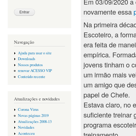
Em 03/09/2020 a 
novamente essa
Na primeira déca
Escoteiro, a form
Navegação
era feita de mane
empírica. Formad
Ajuda para usar o site
Downloads
jovens tinham o c
Nossos produtos
renovar ACESSO VIP
um irmão mais velh
Conteúdo recente
um amigo que de
papel de Chefe.
Atualizações e novidades
Estava claro, no 
Corona Virus
suficiente treina
Novas páginas 2019
Atualizações 2008-13
programa escoteir
Novidades
treinamento.
Aconteceu