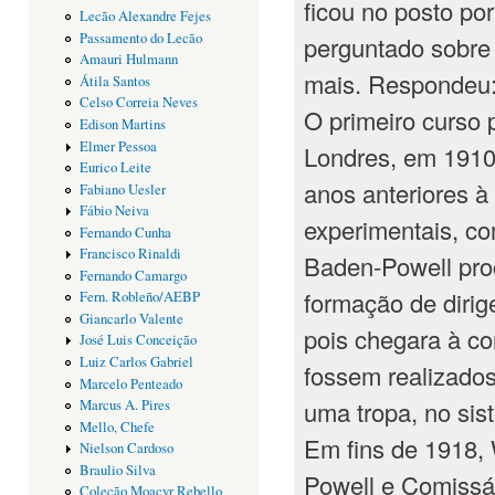
ficou no posto po
Lecão Alexandre Fejes
Passamento do Lecão
perguntado sobre 
Amauri Hulmann
mais. Respondeu: 
Átila Santos
Celso Correia Neves
O primeiro curso 
Edison Martins
Elmer Pessoa
Londres, em 1910.
Eurico Leite
anos anteriores à
Fabiano Uesler
Fábio Neiva
experimentais, co
Fernando Cunha
Francisco Rinaldi
Baden-Powell pro
Fernando Camargo
formação de dirig
Fern. Robleño/AEBP
Giancarlo Valente
pois chegara à co
José Luis Conceição
Luiz Carlos Gabriel
fossem realizado
Marcelo Penteado
uma tropa, no sis
Marcus A. Pires
Mello, Chefe
Em fins de 1918, 
Nielson Cardoso
Braulio Silva
Powell e Comissár
Coleção Moacyr Rebello