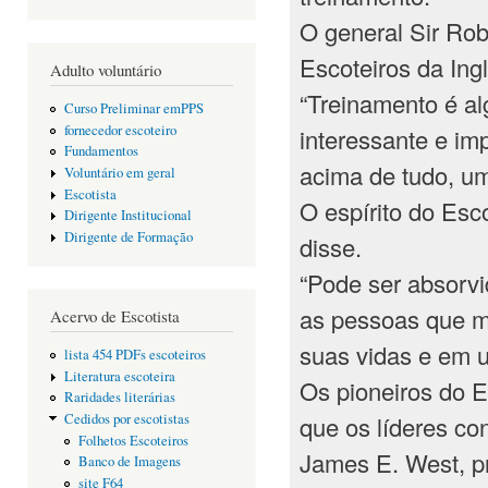
O general Sir Rob
Escoteiros da Ing
Adulto voluntário
“Treinamento é al
Curso Preliminar emPPS
fornecedor escoteiro
interessante e im
Fundamentos
acima de tudo, u
Voluntário em geral
Escotista
O espírito do Esc
Dirigente Institucional
Dirigente de Formação
disse.
“Pode ser absorvi
as pessoas que m
Acervo de Escotista
suas vidas e em u
lista 454 PDFs escoteiros
Literatura escoteira
Os pioneiros do E
Raridades literárias
que os líderes co
Cedidos por escotistas
Folhetos Escoteiros
James E. West, p
Banco de Imagens
site F64