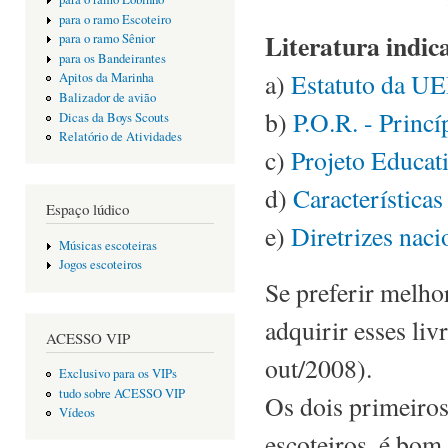
para o ramo Escoteiro
Literatura indic
para o ramo Sênior
para os Bandeirantes
a)
Estatuto da U
Apitos da Marinha
Balizador de avião
b)
P.O.R. - Princ
Dicas da Boys Scouts
Relatório de Atividades
c)
Projeto Educa
d)
Características
Espaço lúdico
e)
Diretrizes naci
Músicas escoteiras
Jogos escoteiros
Se preferir melho
adquirir esses liv
ACESSO VIP
out/2008).
Exclusivo para os VIPs
tudo sobre ACESSO VIP
Os dois primeiros 
Vídeos
escoteiros, é bom