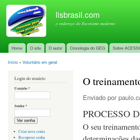
Pul
par
lisbrasil.com
con
o endereço do Escotismo moderno
prin
Home
O site
O autor
Cronologia do GEG
Sobre ACESS
Menu principal
Início
»
Voluntário em geral
Você está aqui
O treinament
Login do usuário
Usuário
*
Enviado por
paulo.c
Senha
*
PROCESSO 
Ver senha
O seu treinament
Criar nova conta
determinações das
Recuperar senha