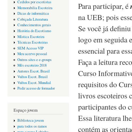
Cedidos por escotistas
Para participar, é
Memorabilia Escoteira
Dicas de informática
na UEB; pois esse 
Cobiçada Literatura
Conhecimentos gerais
Se você já definiu
História do Escotismo
Mística Escoteira
logo em seguida 
Técnicas Escoteiras
SEM Acesso VIP
essencial para ess
Meu acervo pessoal
Faça a leitura re
Outros sites e e-groups
Mês escoteiro 2018
Curso Informativo
Autores Escot. Brasil
Vultos Escot. Brasil
requisitos do Curs
Vultos Escot. Mundial
Pedir acesso de formador
livros escoteiros
participantes do c
Espaço jovem
Essa literatura lhe
Biblioteca jovem
para todos os ramos
contém as orienta
para o ramo Lobinho