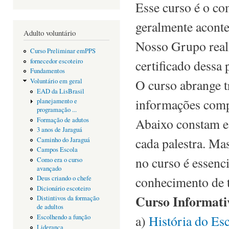
Esse curso é o co
geralmente acont
Adulto voluntário
Nosso Grupo reali
Curso Preliminar emPPS
certificado dessa 
fornecedor escoteiro
Fundamentos
O curso abrange t
Voluntário em geral
EAD da LisBrasil
informações comp
planejamento e
programação ...
Abaixo constam es
Formação de adutos
3 anos de Jaraguá
cada palestra. Mas
Caminho do Jaraguá
Campos Escola
no curso é essenc
Como era o curso
avançado
conhecimento de t
Deus criando o chefe
Dicionário escoteiro
Curso Informati
Distintivos da formação
de adultos
a)
História do Es
Escolhendo a função
Liderança