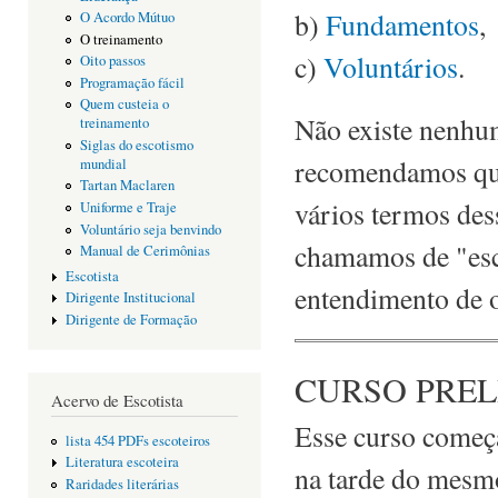
b)
Fundamentos
,
O Acordo Mútuo
O treinamento
c)
Voluntários
.
Oito passos
Programação fácil
Quem custeia o
Não existe nenhum
treinamento
Siglas do escotismo
recomendamos que
mundial
Tartan Maclaren
vários termos des
Uniforme e Traje
Voluntário seja benvindo
chamamos de "esco
Manual de Cerimônias
Escotista
entendimento de o
Dirigente Institucional
Dirigente de Formação
CURSO PREL
Acervo de Escotista
Esse curso começ
lista 454 PDFs escoteiros
Literatura escoteira
na tarde do mesmo
Raridades literárias