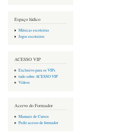
Espaço lúdico
Músicas escoteiras
Jogos escoteiros
ACESSO VIP
Exclusivo para os VIPs
tudo sobre ACESSO VIP
Vídeos
Acervo do Formador
Manuais de Cursos
Pedir acesso de formador