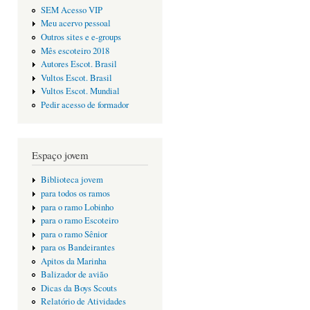
SEM Acesso VIP
Meu acervo pessoal
Outros sites e e-groups
Mês escoteiro 2018
Autores Escot. Brasil
Vultos Escot. Brasil
Vultos Escot. Mundial
Pedir acesso de formador
Espaço jovem
Biblioteca jovem
para todos os ramos
para o ramo Lobinho
para o ramo Escoteiro
para o ramo Sênior
para os Bandeirantes
Apitos da Marinha
Balizador de avião
Dicas da Boys Scouts
Relatório de Atividades