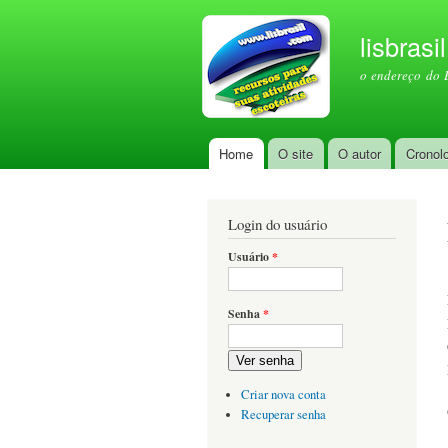
lisbrasi
o endereço do 
Home
O site
O autor
Cronol
Menu principal
Login do usuário
Usuário
*
Senha
*
Ver senha
Criar nova conta
Recuperar senha