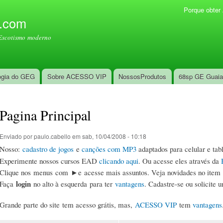
Pular
Porque obte
Menu secundário
para o
l.com
conteúdo
Escotismo moderno
principal
ogia do GEG
Sobre ACESSO VIP
NossosProdutos
68sp GE Guai
Pagina Principal
Enviado por
paulo.cabello
em sab, 10/04/2008 - 10:18
Nosso:
cadastro de jogos
e
canções com MP3
adaptados para celular e tabl
Experimente nossos cursos EAD
clicando aqui
. Ou acesse eles através da
Clique nos menus com ►e acesse mais assuntos. Veja novidades no item
login
Faça
no alto à esquerda para ter
vantagens
. Cadastre-se ou solicite 
Grande parte do site tem acesso grátis, mas,
ACESSO VIP
tem
vantagens