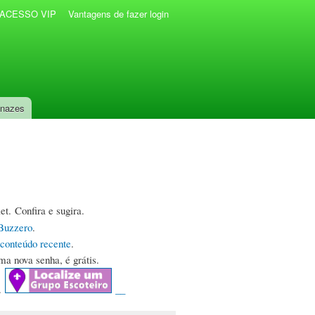
r ACESSO VIP
Vantagens de fazer login
anazes
et. Confira e sugira.
Buzzero
.
conteúdo recente
.
uma nova senha, é grátis.
.
__