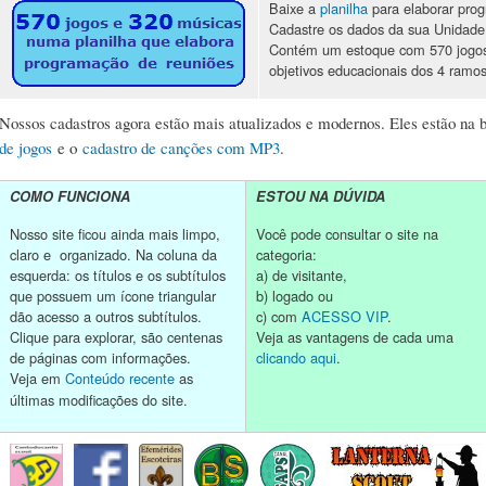
Baixe a
planilha
para elaborar prog
Cadastre os dados da sua Unidade E
Contém um estoque com 570 jogos
objetivos educacionais dos 4 ram
Nossos cadastros agora estão mais atualizados e modernos. Eles estão na bi
de jogos
e o
cadastro de canções com MP3
.
COMO FUNCIONA
ESTOU NA DÚVIDA
Nosso site ficou ainda mais limpo,
Você pode consultar o site na
claro e organizado. Na coluna da
categoria:
esquerda: os títulos e os subtítulos
a) de visitante,
que possuem um ícone triangular
b) logado ou
dão acesso a outros subtítulos.
c) com
ACESSO VIP
.
Clique para explorar, são centenas
Veja as vantagens de cada uma
de páginas com informações.
clicando aqui
.
Veja em
Conteúdo recente
as
últimas modificações do site.