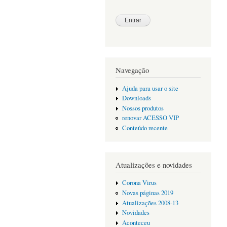
Navegação
Ajuda para usar o site
Downloads
Nossos produtos
renovar ACESSO VIP
Conteúdo recente
Atualizações e novidades
Corona Virus
Novas páginas 2019
Atualizações 2008-13
Novidades
Aconteceu