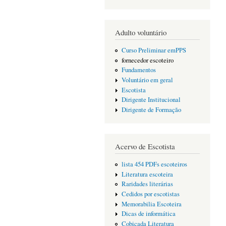
Adulto voluntário
Curso Preliminar emPPS
fornecedor escoteiro
Fundamentos
Voluntário em geral
Escotista
Dirigente Institucional
Dirigente de Formação
Acervo de Escotista
lista 454 PDFs escoteiros
Literatura escoteira
Raridades literárias
Cedidos por escotistas
Memorabilia Escoteira
Dicas de informática
Cobiçada Literatura