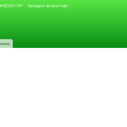
r ACESSO VIP
Vantagens de fazer login
anazes