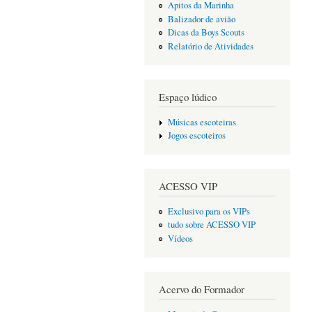
Apitos da Marinha
Balizador de avião
Dicas da Boys Scouts
Relatório de Atividades
Espaço lúdico
Músicas escoteiras
Jogos escoteiros
ACESSO VIP
Exclusivo para os VIPs
tudo sobre ACESSO VIP
Vídeos
Acervo do Formador