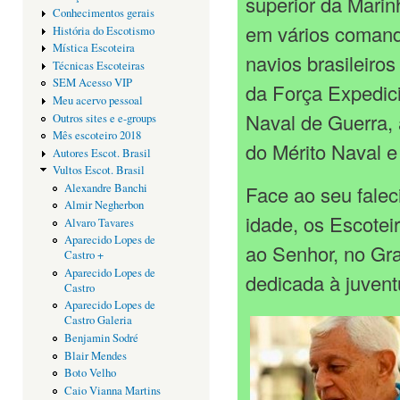
superior da Marin
Conhecimentos gerais
em vários comand
História do Escotismo
Mística Escoteira
navios brasileiro
Técnicas Escoteiras
SEM Acesso VIP
da Força Expedic
Meu acervo pessoal
Naval de Guerra,
Outros sites e e-groups
Mês escoteiro 2018
do Mérito Naval e
Autores Escot. Brasil
Vultos Escot. Brasil
Alexandre Banchi
Face ao seu falec
Almir Negherbon
idade, os Escoteir
Alvaro Tavares
Aparecido Lopes de
ao Senhor, no Gr
Castro +
Aparecido Lopes de
dedicada à juven
Castro
Aparecido Lopes de
Castro Galeria
Benjamin Sodré
Blair Mendes
Boto Velho
Caio Vianna Martins