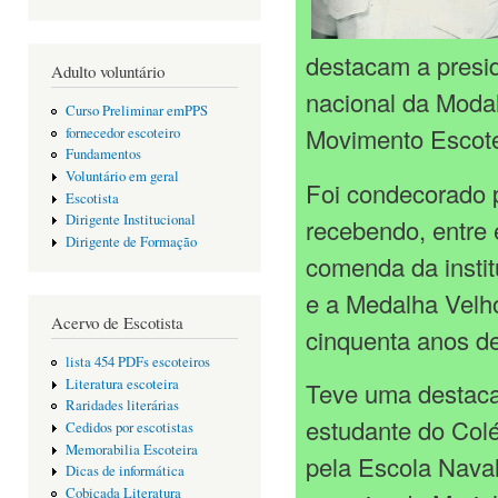
destacam a presi
Adulto voluntário
nacional da Modal
Curso Preliminar emPPS
Movimento Escotei
fornecedor escoteiro
Fundamentos
Voluntário em geral
Foi condecorado p
Escotista
Dirigente Institucional
recebendo, entre e
Dirigente de Formação
comenda da instit
e a Medalha Velh
Acervo de Escotista
cinquenta anos de
lista 454 PDFs escoteiros
Literatura escoteira
Teve uma destacad
Raridades literárias
estudante do Colé
Cedidos por escotistas
Memorabilia Escoteira
pela Escola Naval
Dicas de informática
Cobiçada Literatura