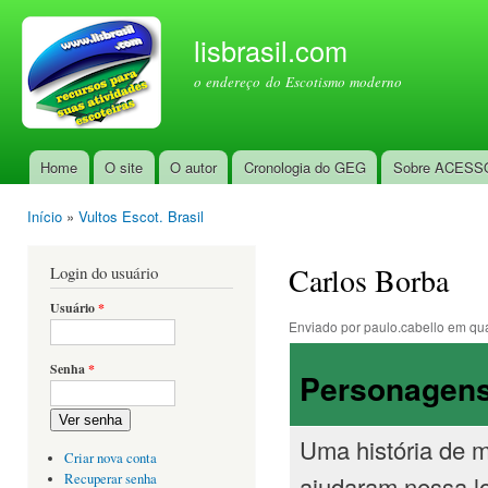
Pul
par
lisbrasil.com
con
o endereço do Escotismo moderno
prin
Home
O site
O autor
Cronologia do GEG
Sobre ACESS
Menu principal
Início
»
Vultos Escot. Brasil
Você está aqui
Carlos Borba
Login do usuário
Usuário
*
Enviado por
paulo.cabello
em qua
Senha
*
Personagens
Ver senha
Uma história de 
Criar nova conta
ajudaram nessa l
Recuperar senha