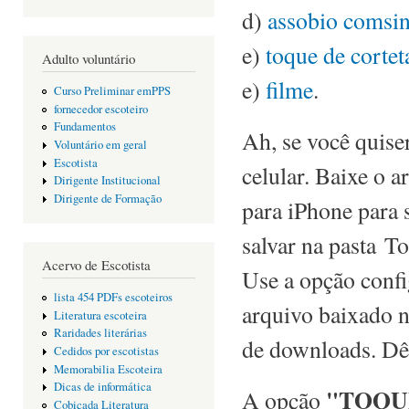
d)
assobio comsin
e)
toque de cortet
Adulto voluntário
e)
filme
.
Curso Preliminar emPPS
fornecedor escoteiro
Fundamentos
Ah, se você quise
Voluntário em geral
Escotista
celular. Baixe o 
Dirigente Institucional
Dirigente de Formação
para iPhone para 
salvar na pasta T
Acervo de Escotista
Use a opção confi
lista 454 PDFs escoteiros
arquivo baixado n
Literatura escoteira
Raridades literárias
de downloads. Dê
Cedidos por escotistas
Memorabilia Escoteira
Dicas de informática
"TOQU
A opção
Cobiçada Literatura