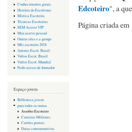
Conhecimentos gerais
Edcoteiro
", a qu
História do Escotismo
Mística Escoteira
Técnicas Escoteiras
Página criada em 
SEM Acesso VIP
Meu acervo pessoal
Outros sites e e-groups
Mês escoteiro 2018
Autores Escot. Brasil
Vultos Escot. Brasil
Vultos Escot. Mundial
Pedir acesso de formador
Espaço jovem
Biblioteca jovem
para todos os ramos
Assobio Escoteiro
Carreiras Militares
Cartões postais
Datas comemorativas