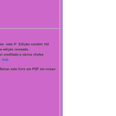
so esta 3ª Edição contém 162
a edição revisada.
oi creditada a vários chefes
e
link
.
ixar este livro em PDF em
nosso