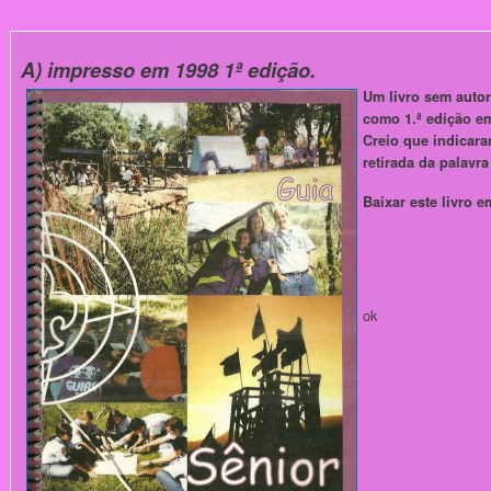
A) impresso em 1998 1ª edição.
Um livro sem autor
como 1.ª edição e
Creio que indicara
retirada da palavr
Baixar este livro
ok