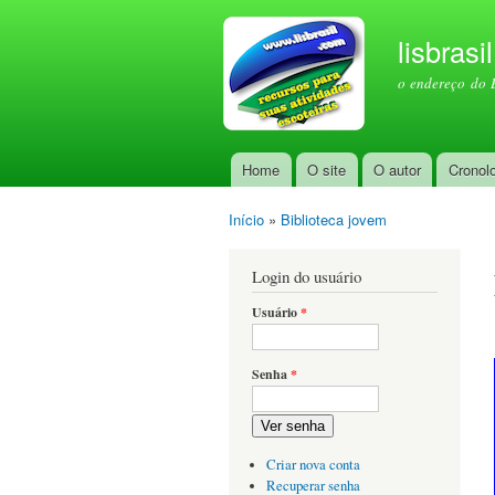
lisbrasi
o endereço do 
Home
O site
O autor
Cronol
Menu principal
Início
»
Biblioteca jovem
Você está aqui
Login do usuário
Usuário
*
Senha
*
Ver senha
Criar nova conta
Recuperar senha