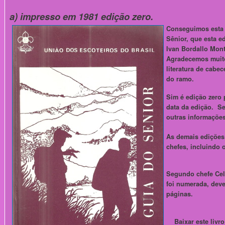
a) impresso em 1981 edição zero.
Conseguimos esta 
Sênior, que esta e
Ivan Bordallo Mont
Agradecemos muito 
literatura de cabe
do ramo.
Sim é edição zero
data da edição. Se
outras informações
As demais edições
chefes, incluindo o
Segundo chefe Cel
foi numerada, deve
páginas.
Baixar este livr