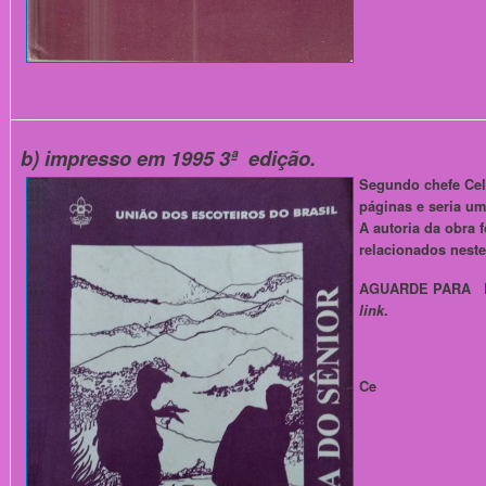
b) impresso em 1995 3ª edição.
Segundo chefe Cel
páginas e seria um
A autoria da obra f
relacionados nest
AGUARDE PARA Ba
link
.
Ce