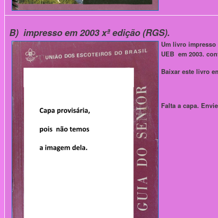
B) impresso em 2003 xª edição (RGS).
Um livro impresso
UEB em 2003.
con
Baixar este livro 
Falta a capa. Envi