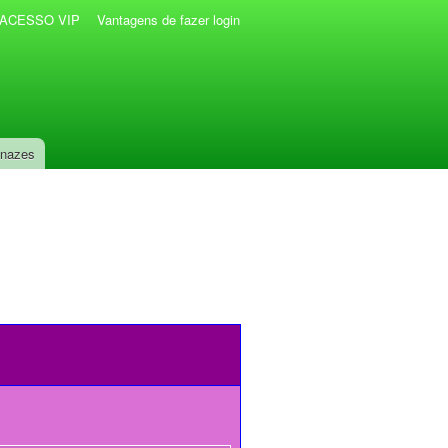
r ACESSO VIP
Vantagens de fazer login
anazes