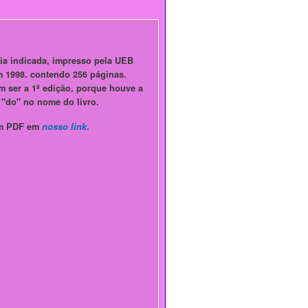
ia indicada, impresso pela UEB
m 1998.
contendo 256 páginas.
m ser a 1ª edição, porque houve a
a "do" no nome do livro.
 em PDF em
nosso link
.