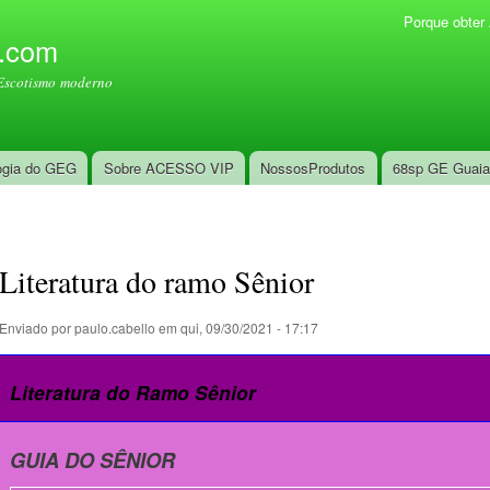
Pular
Porque obte
Menu secundário
para o
l.com
conteúdo
Escotismo moderno
principal
ogia do GEG
Sobre ACESSO VIP
NossosProdutos
68sp GE Guai
Literatura do ramo Sênior
Enviado por
paulo.cabello
em qui, 09/30/2021 - 17:17
Literatura do Ramo Sênior
GUIA DO SÊNIOR