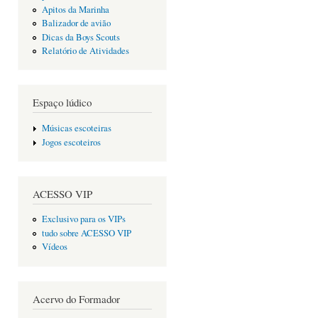
Apitos da Marinha
Balizador de avião
Dicas da Boys Scouts
Relatório de Atividades
Espaço lúdico
Músicas escoteiras
Jogos escoteiros
ACESSO VIP
Exclusivo para os VIPs
tudo sobre ACESSO VIP
Vídeos
Acervo do Formador