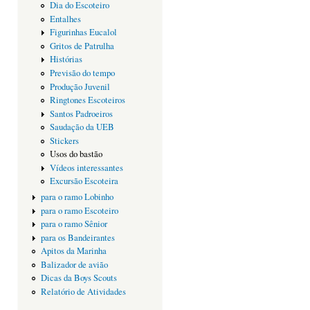
Dia do Escoteiro
Entalhes
Figurinhas Eucalol
Gritos de Patrulha
Histórias
Previsão do tempo
Produção Juvenil
Ringtones Escoteiros
Santos Padroeiros
Saudação da UEB
Stickers
Usos do bastão
Vídeos interessantes
Excursão Escoteira
para o ramo Lobinho
para o ramo Escoteiro
para o ramo Sênior
para os Bandeirantes
Apitos da Marinha
Balizador de avião
Dicas da Boys Scouts
Relatório de Atividades