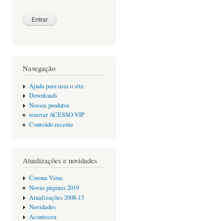
Navegação
Ajuda para usar o site
Downloads
Nossos produtos
renovar ACESSO VIP
Conteúdo recente
Atualizações e novidades
Corona Virus
Novas páginas 2019
Atualizações 2008-13
Novidades
Aconteceu