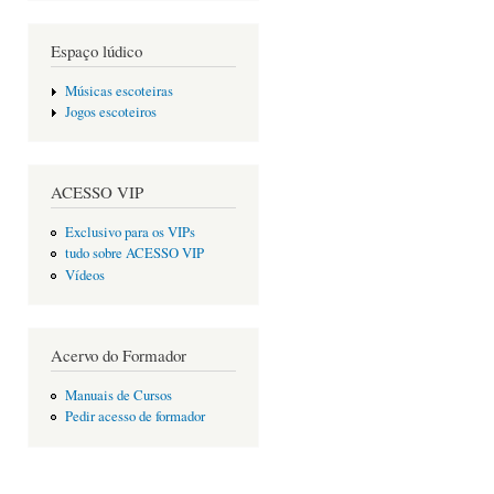
Espaço lúdico
Músicas escoteiras
Jogos escoteiros
ACESSO VIP
Exclusivo para os VIPs
tudo sobre ACESSO VIP
Vídeos
Acervo do Formador
Manuais de Cursos
Pedir acesso de formador