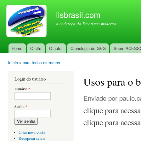
Pul
par
lisbrasil.com
con
o endereço do Escotismo moderno
prin
Home
O site
O autor
Cronologia do GEG
Sobre ACESS
Menu principal
Início
»
para todos os ramos
Você está aqui
Usos para o b
Login do usuário
Usuário
*
Enviado por
paulo.c
Senha
*
clique para acess
clique para acess
Ver senha
Criar nova conta
Recuperar senha