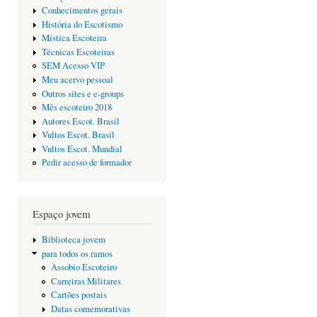
Conhecimentos gerais
História do Escotismo
Mística Escoteira
Técnicas Escoteiras
SEM Acesso VIP
Meu acervo pessoal
Outros sites e e-groups
Mês escoteiro 2018
Autores Escot. Brasil
Vultos Escot. Brasil
Vultos Escot. Mundial
Pedir acesso de formador
Espaço jovem
Biblioteca jovem
para todos os ramos
Assobio Escoteiro
Carreiras Militares
Cartões postais
Datas comemorativas