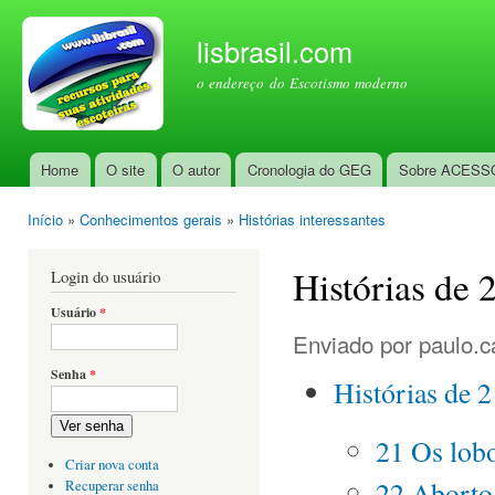
Pul
par
lisbrasil.com
con
o endereço do Escotismo moderno
prin
Home
O site
O autor
Cronologia do GEG
Sobre ACESS
Menu principal
Início
»
Conhecimentos gerais
»
Histórias interessantes
Você está aqui
Histórias de 2
Login do usuário
Usuário
*
Enviado por
paulo.c
Senha
*
Histórias de 21
Ver senha
21 Os lob
Criar nova conta
22 Aborto
Recuperar senha