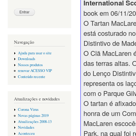
International Sc
book em 06/11/20
O Tartan MacLare
está costurado n
Distintivo de Mad
Navegação
O Clã MacLaren é
Ajuda para usar o site
Downloads
das terras altas.
Nossos produtos
renovar ACESSO VIP
do Lenço Distinti
Conteúdo recente
representa os la
com o Parque Gilw
Atualizações e novidades
O tartan é afixad
Corona Virus
honra de um Comi
Novas páginas 2019
MacLaren escocês,
Atualizações 2008-13
Novidades
Park, na qual foi 
Aconteceu