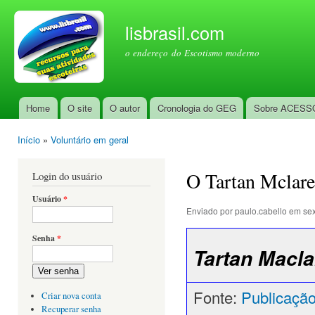
Pul
par
lisbrasil.com
con
o endereço do Escotismo moderno
prin
Home
O site
O autor
Cronologia do GEG
Sobre ACESS
Menu principal
Início
»
Voluntário em geral
Você está aqui
O Tartan Mclar
Login do usuário
Usuário
*
Enviado por
paulo.cabello
em sex
Senha
*
Tartan Macla
Ver senha
Fonte:
Publicaçã
Criar nova conta
Recuperar senha