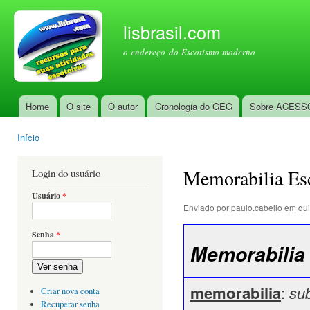
Pul
par
lisbrasil.com
con
o endereço do Escotismo moderno
prin
Home
O site
O autor
Cronologia do GEG
Sobre ACESS
Menu principal
Início
Você está aqui
Memorabilia Esc
Login do usuário
Usuário
*
Enviado por
paulo.cabello
em qui
Senha
*
Memorabilia 
Ver senha
memorabilia
:
sub
Criar nova conta
Recuperar senha