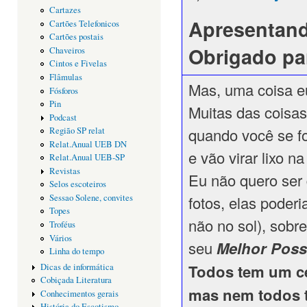
Cartazes
Apresentand
Cartões Telefonicos
Cartões postais
Obrigado pa
Chaveiros
Cintos e Fivelas
Flâmulas
Mas, uma coisa eu
Fósforos
Pin
Muitas das coisas
Podcast
quando você se f
Região SP relat
Relat.Anual UEB DN
e vão virar lixo n
Relat.Anual UEB-SP
Revistas
Eu não quero ser
Selos escoteiros
fotos, elas poder
Sessao Solene, convites
Topes
não no sol), sobr
Troféus
Vários
seu
Melhor Poss
Linha do tempo
Todos tem um cel
Dicas de informática
Cobiçada Literatura
mas nem todos 
Conhecimentos gerais
História do Escotismo