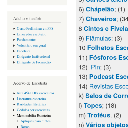
6)
Chápelão
; (1)
7)
Chaveiros
; (3
Adulto voluntário
8
Cintos e Fivel
Curso Preliminar emPPS
fornecedor escoteiro
9)
Flâmulas
; (3)
Fundamentos
10
Folhetos Esc
Voluntário em geral
Escotista
11)
Fósforos Esc
Dirigente Institucional
Dirigente de Formação
12)
Pin
; (3)
13)
Podcast Esc
Acervo de Escotista
14)
Revistas Esco
lista 454 PDFs escoteiros
k)
Selos de Corr
Literatura escoteira
l)
Topes
; (18)
Raridades literárias
Cedidos por escotistas
m)
Troféus
. (2)
Memorabilia Escoteira
Apliques para cintos
n)
Vários objeto
Boton