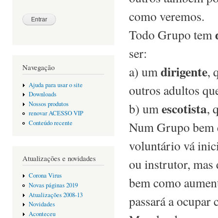
como veremos.
Todo Grupo tem
ser:
Navegação
dirigente
a) um
, 
Ajuda para usar o site
outros adultos qu
Downloads
escotista
Nossos produtos
b) um
, 
renovar ACESSO VIP
Conteúdo recente
Num Grupo bem es
voluntário vá ini
Atualizações e novidades
ou instrutor, mas
Corona Virus
bem como aumento
Novas páginas 2019
Atualizações 2008-13
passará a ocupar 
Novidades
Aconteceu