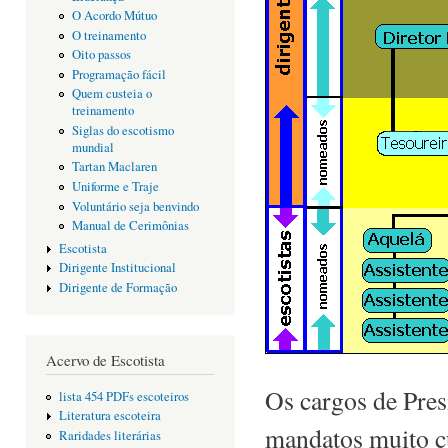
O Acordo Mútuo
O treinamento
Oito passos
Programação fácil
Quem custeia o
treinamento
Siglas do escotismo
mundial
Tartan Maclaren
Uniforme e Traje
Voluntário seja benvindo
Manual de Cerimônias
Escotista
Dirigente Institucional
Dirigente de Formação
Acervo de Escotista
Os cargos de Pres
lista 454 PDFs escoteiros
Literatura escoteira
mandatos muito cu
Raridades literárias