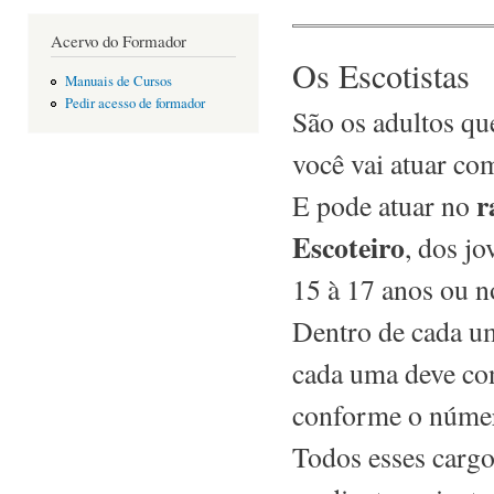
Acervo do Formador
Os Escotistas
Manuais de Cursos
Pedir acesso de formador
São os adultos qu
você vai atuar co
r
E pode atuar no
Escoteiro
, dos j
15 à 17 anos ou 
Dentro de cada u
cada uma deve con
conforme o número
Todos esses carg