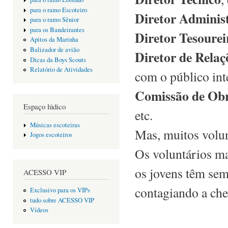
para o ramo Escoteiro
Diretor Adminis
para o ramo Sênior
para os Bandeirantes
Diretor Tesourei
Apitos da Marinha
Balizador de avião
Diretor de Relaç
Dicas da Boys Scouts
Relatório de Atividades
com o público int
Comissão de Ob
Espaço lúdico
etc.
Músicas escoteiras
Mas, muitos volun
Jogos escoteiros
Os voluntários m
os jovens têm sem
ACESSO VIP
contagiando a che
Exclusivo para os VIPs
tudo sobre ACESSO VIP
Vídeos