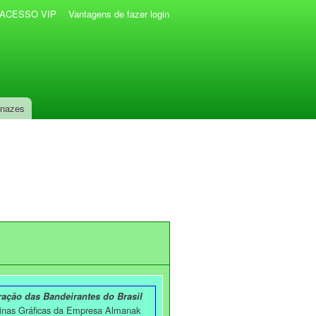
r ACESSO VIP
Vantagens de fazer login
anazes
ação das Bandeirantes do Brasil
cinas Gráficas da Empresa Almanak