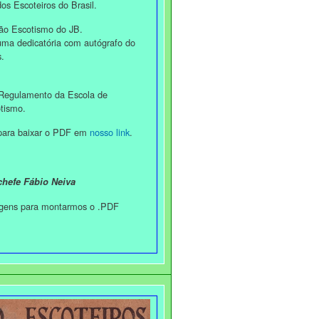
os Escoteiros do Brasil.
ão Escotismo do JB.
uma dedicatória com autógrafo do
.
 o Regulamento da Escola de
otismo.
baixar o PDF em
nosso link
.
hefe Fábio Neiva
agens para montarmos o .PDF