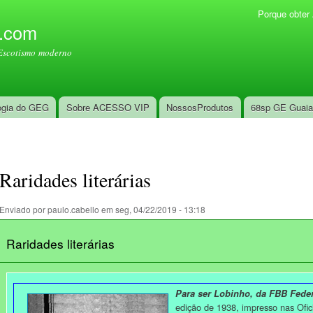
Pular
Porque obte
Menu secundário
para o
l.com
conteúdo
Escotismo moderno
principal
ogia do GEG
Sobre ACESSO VIP
NossosProdutos
68sp GE Guai
Raridades literárias
Enviado por
paulo.cabello
em seg, 04/22/2019 - 13:18
Raridades literárias
Para ser Lobinho, da FBB Feder
edição de 1938, impresso nas Ofi