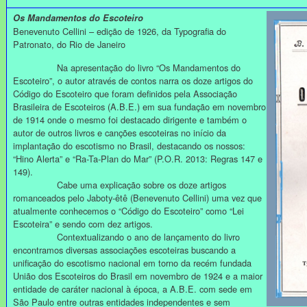
Os Mandamentos do Escoteiro
Benevenuto Cellini – edição de 1926, da Typografia do
Patronato, do Rio de Janeiro
Na apresentação do livro “Os Mandamentos do
Escoteiro”, o autor através de contos narra os doze artigos do
Código do Escoteiro que foram definidos pela Associação
Brasileira de Escoteiros (A.B.E.) em sua fundação em novembro
de 1914 onde o mesmo foi destacado dirigente e também o
autor de outros livros e canções escoteiras no início da
implantação do escotismo no Brasil, destacando os nossos:
“Hino Alerta” e “Ra-Ta-Plan do Mar” (P.O.R. 2013: Regras 147 e
149).
Cabe uma explicação sobre os doze artigos
romanceados pelo Jaboty-êtê (Benevenuto Cellini) uma vez que
atualmente conhecemos o “Código do Escoteiro” como “Lei
Escoteira” e sendo com dez artigos.
Contextualizando o ano de lançamento do livro
encontramos diversas associações escoteiras buscando a
unificação do escotismo nacional em torno da recém fundada
União dos Escoteiros do Brasil em novembro de 1924 e a maior
entidade de caráter nacional à época, a A.B.E. com sede em
São Paulo entre outras entidades independentes e sem