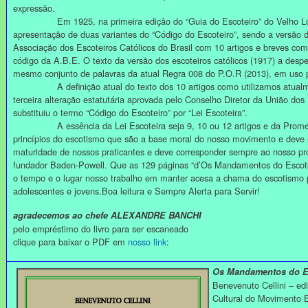
expressão.
Em 1925, na primeira edição do “Guia do Escoteiro” do Velho Lob
apresentação de duas variantes do “Código do Escoteiro”, sendo a versão 
Associação dos Escoteiros Católicos do Brasil com 10 artigos e breves com
código da A.B.E. O texto da versão dos escoteiros católicos (1917) a despe
mesmo conjunto de palavras da atual Regra 008 do P.O.R (2013), em uso pe
A definição atual do texto dos 10 artigos como utilizamos atualme
terceira alteração estatutária aprovada pelo Conselho Diretor da União dos
substituiu o termo “Código do Escoteiro” por “Lei Escoteira”.
A essência da Lei Escoteira seja 9, 10 ou 12 artigos e da Promess
princípios do escotismo que são a base moral do nosso movimento e deve s
maturidade de nossos praticantes e deve corresponder sempre ao nosso pro
fundador Baden-Powell. Que as 129 páginas “d’Os Mandamentos do Escotei
o tempo e o lugar nosso trabalho em manter acesa a chama do escotismo 
adolescentes e jovens.Boa leitura e Sempre Alerta para Servir!
agradecemos ao chefe ALEXANDRE BANCHI
pelo empréstimo do livro para ser escaneado
clique para baixar o PDF em
nosso link
:
Os Mandamentos do E
Benevenuto Cellini – e
Cultural do Movimento E