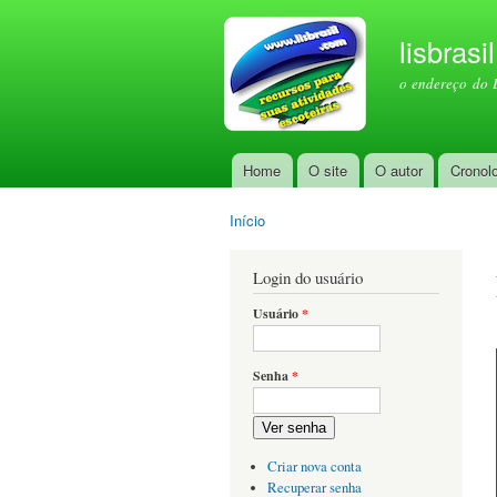
lisbrasi
o endereço do 
Home
O site
O autor
Cronol
Menu principal
Início
Você está aqui
Login do usuário
Usuário
*
Senha
*
Ver senha
Criar nova conta
Recuperar senha