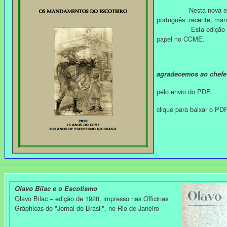
Nesta nova edição
português .recente, mant
Esta edição ainda 
papel no CCME.
agradecemos ao chefe
pelo envio do PDF.
clique para baixar o P
Olavo Bilac e o Escotismo
Olavo Bilac – edição de 1928, impresso nas Officinas
Gráphicas do "Jornal do Brasil", no Rio de Janeiro