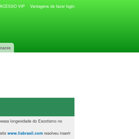
r ACESSO VIP
Vantagens de fazer login
anazes
essa longevidade do Escotismo no
 site
resolveu inserir
www.lisbrasil.com