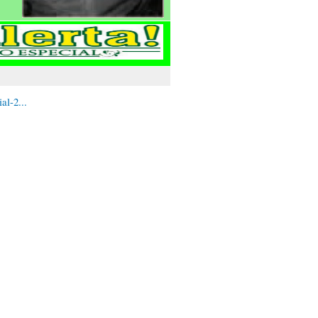
al-2...