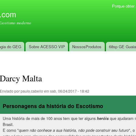
Pular
Porque obte
Menu secundário
para o
l.com
conteúdo
Escotismo moderno
principal
ogia do GEG
Sobre ACESSO VIP
NossosProdutos
68sp GE Guai
Darcy Malta
Enviado por
paulo.cabello
em sab, 06/24/2017 - 18:42
Personagens da história do Escotismo
Uma história de mais de 100 anos tem que ter alguns
que ajudaram n
heróis
Brasil.
E como "
", o
quem não conhece a sua história, não pode construir seu futuro