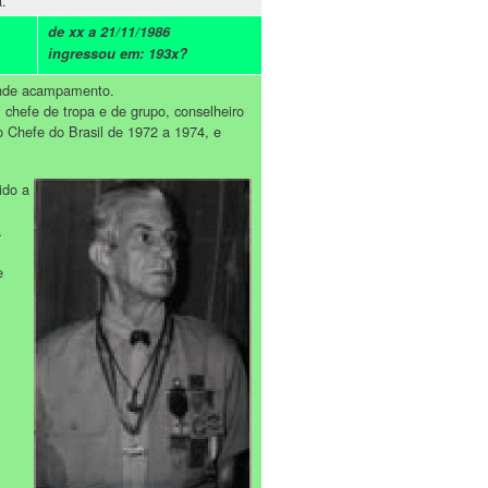
a.
de xx a 21/11/1986
ingressou em: 193x?
rande acampamento.
 chefe de tropa e de grupo, conselheiro
iro Chefe do Brasil de 1972 a 1974, e
ido a
a
e