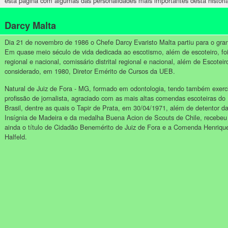
esta página com algumas das personalidades mais importantes desta históri
Darcy Malta
Dia 21 de novembro de 1986 o Chefe Darcy Evaristo Malta partiu para o g
Em quase meio século de vida dedicada ao escotismo, além de escoteiro, foi
regional e nacional, comissário distrital regional e nacional, além de Escote
considerado, em 1980, Diretor Emérito de Cursos da UEB.
Natural de Juiz de Fora - MG, formado em odontologia, tendo também exerc
profissão de jornalista, agraciado com as mais altas comendas escoteiras do
Brasil, dentre as quais o Tapir de Prata, em 30/04/1971, além de detentor d
Insígnia de Madeira e da medalha Buena Acion de Scouts de Chile, recebeu
ainda o título de Cidadão Benemérito de Juiz de Fora e a Comenda Henriqu
Halfeld.