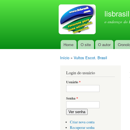
lisbrasi
o endereço do 
Home
O site
O autor
Cronol
Menu principal
Início
»
Vultos Escot. Brasil
Você está aqui
Login do usuário
Usuário
*
Senha
*
Ver senha
Criar nova conta
Recuperar senha