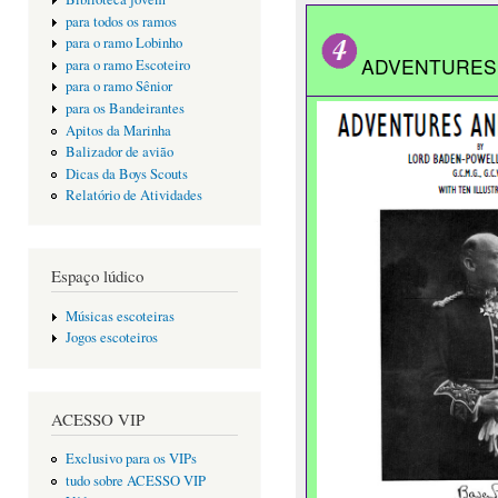
para todos os ramos
para o ramo Lobinho
ADVENTURES
para o ramo Escoteiro
para o ramo Sênior
para os Bandeirantes
Apitos da Marinha
Balizador de avião
Dicas da Boys Scouts
Relatório de Atividades
Espaço lúdico
Músicas escoteiras
Jogos escoteiros
ACESSO VIP
Exclusivo para os VIPs
tudo sobre ACESSO VIP