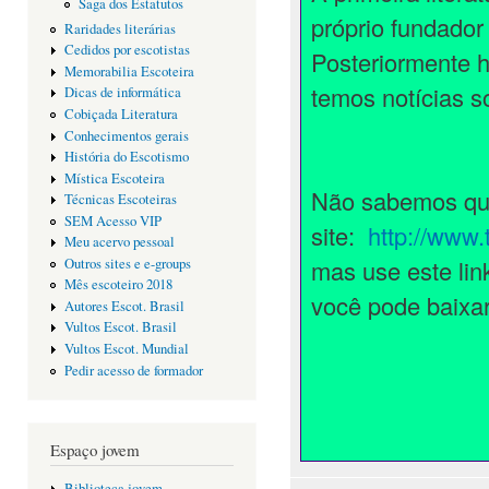
Saga dos Estatutos
próprio fundador
Raridades literárias
Cedidos por escotistas
Posteriormente 
Memorabilia Escoteira
temos notícias s
Dicas de informática
Cobiçada Literatura
Conhecimentos gerais
História do Escotismo
Mística Escoteira
Não sabemos qual
Técnicas Escoteiras
SEM Acesso VIP
site:
http://www
Meu acervo pessoal
mas use este link
Outros sites e e-groups
Mês escoteiro 2018
você pode baixa
Autores Escot. Brasil
Vultos Escot. Brasil
Vultos Escot. Mundial
Pedir acesso de formador
Espaço jovem
Biblioteca jovem