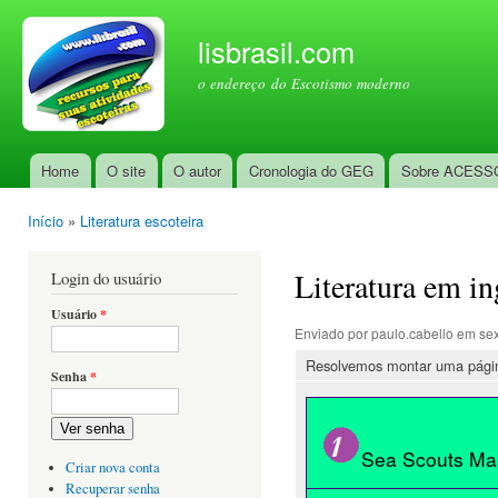
Pul
par
lisbrasil.com
con
o endereço do Escotismo moderno
prin
Home
O site
O autor
Cronologia do GEG
Sobre ACESS
Menu principal
Início
»
Literatura escoteira
Você está aqui
Literatura em in
Login do usuário
Usuário
*
Enviado por
paulo.cabello
em sex
Resolvemos montar uma página
Senha
*
Ver senha
Sea Scouts Ma
Criar nova conta
Recuperar senha