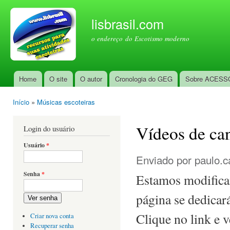
Pul
par
lisbrasil.com
con
o endereço do Escotismo moderno
prin
Home
O site
O autor
Cronologia do GEG
Sobre ACESS
Menu principal
Início
»
Músicas escoteiras
Você está aqui
Vídeos de ca
Login do usuário
Usuário
*
Enviado por
paulo.c
Senha
*
Estamos modifica
página se dedicará
Ver senha
Clique no link e v
Criar nova conta
Recuperar senha