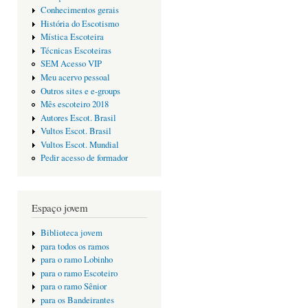
Conhecimentos gerais
História do Escotismo
Mística Escoteira
Técnicas Escoteiras
SEM Acesso VIP
Meu acervo pessoal
Outros sites e e-groups
Mês escoteiro 2018
Autores Escot. Brasil
Vultos Escot. Brasil
Vultos Escot. Mundial
Pedir acesso de formador
Espaço jovem
Biblioteca jovem
para todos os ramos
para o ramo Lobinho
para o ramo Escoteiro
para o ramo Sênior
para os Bandeirantes