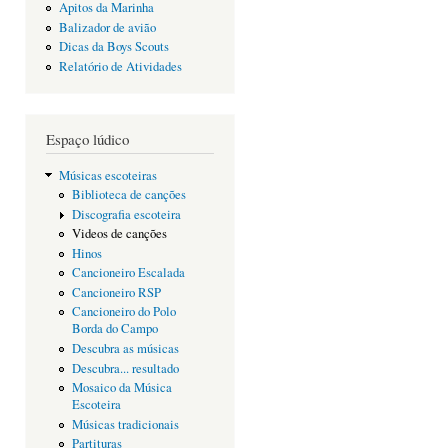
Apitos da Marinha
Balizador de avião
Dicas da Boys Scouts
Relatório de Atividades
Espaço lúdico
Músicas escoteiras
Biblioteca de canções
Discografia escoteira
Videos de canções
Hinos
Cancioneiro Escalada
Cancioneiro RSP
Cancioneiro do Polo
Borda do Campo
Descubra as músicas
Descubra... resultado
Mosaico da Música
Escoteira
Músicas tradicionais
Partituras