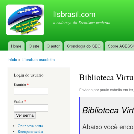
Pul
par
lisbrasil.com
con
o endereço do Escotismo moderno
prin
Home
O site
O autor
Cronologia do GEG
Sobre ACESS
Menu principal
Início
»
Literatura escoteira
Você está aqui
Biblioteca Virtu
Login do usuário
Usuário
*
Enviado por
paulo.cabello
em ter,
Senha
*
Biblioteca Vi
Ver senha
Abaixo você encont
Criar nova conta
Recuperar senha