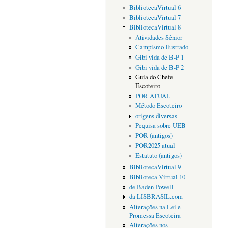
BibliotecaVirtual 6
BibliotecaVirtual 7
BibliotecaVirtual 8
Atividades Sênior
Campismo Ilustrado
Gibi vida de B-P 1
Gibi vida de B-P 2
Guia do Chefe
Escoteiro
POR ATUAL
Método Escoteiro
origens diversas
Pequisa sobre UEB
POR (antigos)
POR2025 atual
Estatuto (antigos)
BibliotecaVirtual 9
Biblioteca Virtual 10
de Baden Powell
da LISBRASIL.com
Alterações na Lei e
Promessa Escoteira
Alterações nos