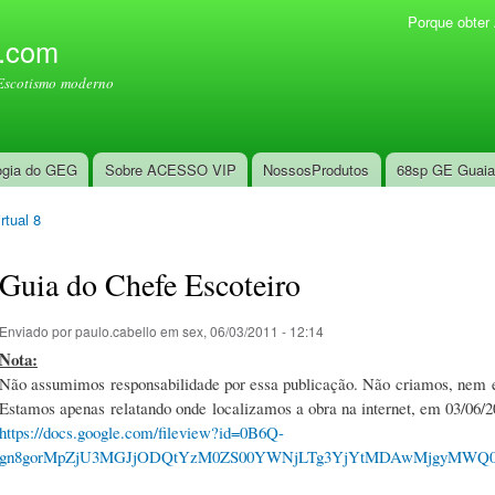
Pular
Porque obte
Menu secundário
para o
l.com
conteúdo
Escotismo moderno
principal
ogia do GEG
Sobre ACESSO VIP
NossosProdutos
68sp GE Guai
rtual 8
Guia do Chefe Escoteiro
Enviado por
paulo.cabello
em sex, 06/03/2011 - 12:14
Nota:
Não assumimos responsabilidade por essa publicação. Não criamos, nem 
Estamos apenas relatando onde localizamos a obra na internet, em 03/06/2
https://docs.google.com/fileview?id=0B6Q-
gn8gorMpZjU3MGJjODQtYzM0ZS00YWNjLTg3YjYtMDAwMjgyMWQ0