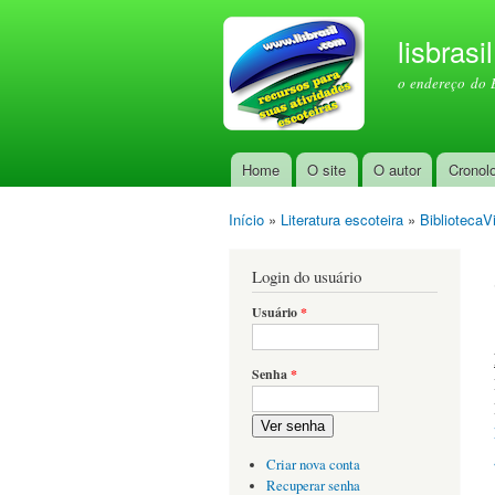
lisbrasi
o endereço do 
Home
O site
O autor
Cronol
Menu principal
Início
»
Literatura escoteira
»
BibliotecaVi
Você está aqui
Login do usuário
Usuário
*
Senha
*
Ver senha
Criar nova conta
Recuperar senha