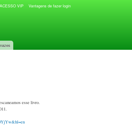
r ACESSO VIP
Vantagens de fazer login
anazes
escaneamos esse livro.
011.
YjYw&hl=en