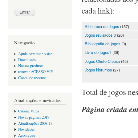
cada link):
Biblioteca de Jogos
(157)
Jogos revisados 3
(20)
Navegação
Bibliografia de jogos
(0)
Livro de jogos1
(36)
Ajuda para usar o site
Downloads
Jogos Chefe Cleusa
(45)
Nossos produtos
Jogos Noturnos
(27)
renovar ACESSO VIP
Conteúdo recente
Total de jogos ne
Atualizações e novidades
Página criada em
Corona Virus
Novas páginas 2019
Atualizações 2008-13
Novidades
Aconteceu