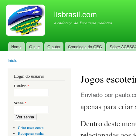
Pul
par
lisbrasil.com
con
o endereço do Escotismo moderno
prin
Home
O site
O autor
Cronologia do GEG
Sobre ACESS
Menu principal
Início
Você está aqui
Jogos escotei
Login do usuário
Usuário
*
Enviado por
paulo.c
Senha
*
apenas para cria
Ver senha
Dentro deste menú
Criar nova conta
relacionadas aos j
Recuperar senha