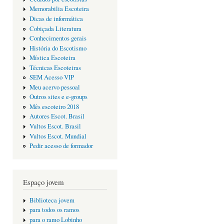
Memorabilia Escoteira
Dicas de informática
Cobiçada Literatura
Conhecimentos gerais
História do Escotismo
Mística Escoteira
Técnicas Escoteiras
SEM Acesso VIP
Meu acervo pessoal
Outros sites e e-groups
Mês escoteiro 2018
Autores Escot. Brasil
Vultos Escot. Brasil
Vultos Escot. Mundial
Pedir acesso de formador
Espaço jovem
Biblioteca jovem
para todos os ramos
para o ramo Lobinho