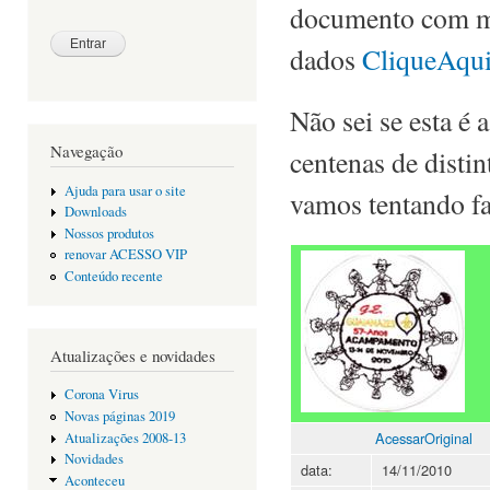
documento com mai
dados
CliqueAqu
Não sei se esta é
Navegação
centenas de distin
Ajuda para usar o site
vamos tentando fa
Downloads
Nossos produtos
renovar ACESSO VIP
Conteúdo recente
Atualizações e novidades
Corona Virus
Novas páginas 2019
AcessarOriginal
Atualizações 2008-13
Novidades
data:
14/11/2010
Aconteceu