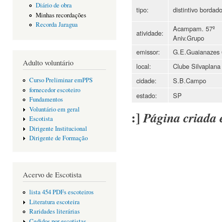
Diário de obra
tipo:
distintivo bordad
Minhas recordações
Recorda Jaragua
Acampam. 57º
atividade:
Aniv.Grupo
emissor:
G.E.Guaianazes
Adulto voluntário
local:
Clube Silvaplana
cidade:
S.B.Campo
Curso Preliminar emPPS
fornecedor escoteiro
estado:
SP
Fundamentos
Voluntário em geral
:]
Página criada 
Escotista
Dirigente Institucional
Dirigente de Formação
Acervo de Escotista
lista 454 PDFs escoteiros
Literatura escoteira
Raridades literárias
Cedidos por escotistas