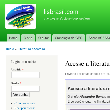
Pul
par
lisbrasil.com
con
o endereço do Escotismo moderno
prin
Home
O site
O autor
Cronologia do GEG
Sobre ACESS
Menu principal
Início
»
Literatura escoteira
Você está aqui
Acesse a literat
Login do usuário
Usuário
*
Enviado por
paulo.cabello
em ter,
Senha
*
Acesse a literatura
Ver senha
O chefe
me
Alexandre Banchi
E se você chegar no fim da pá
Criar nova conta
Recuperar senha