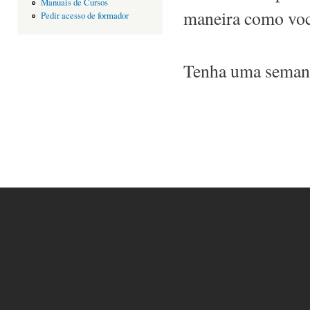
Manuais de Cursos
maneira
Pedir acesso de formador
Tenha uma semana 