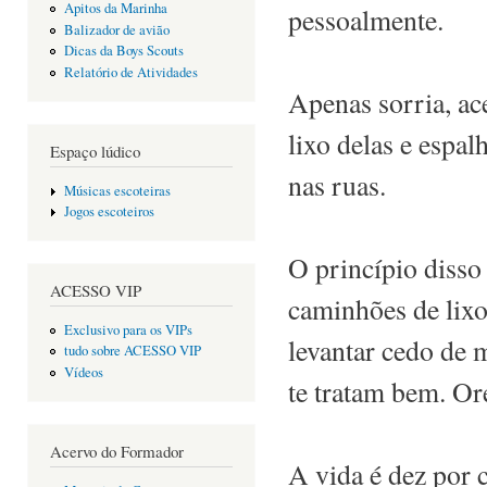
Apitos da Marinha
pesso
Balizador de avião
Dicas da Boys Scouts
Relatório de Atividades
Apenas sorria, ac
lixo delas e espal
Espaço lúdico
na
Músicas escoteiras
Jogos escoteiros
O princípio disso
ACESSO VIP
caminhões de lixo
Exclusivo para os VIPs
levantar cedo de 
tudo sobre ACESSO VIP
Vídeos
te tratam b
Acervo do Formador
A vida é dez por c