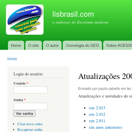
Pul
par
lisbrasil.com
con
o endereço do Escotismo moderno
prin
Home
O site
O autor
Cronologia do GEG
Sobre ACESS
Menu principal
Início
Você está aqui
Atualizações 20
Login do usuário
Usuário
*
Enviado por
paulo.cabello
em ter,
Atualizações e novidades do si
Senha
*
em 2.013
em 2.012
Ver senha
em 2.011
Criar nova conta
em anos anteriores
Recuperar senha