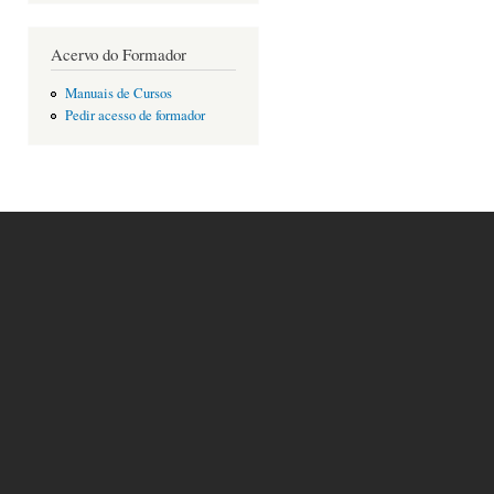
Acervo do Formador
Manuais de Cursos
Pedir acesso de formador