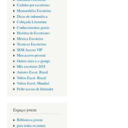
Cedidos por escotistas
Memorabilia Escoteira
Dicas de informática
Cobiçada Literatura
Conhecimentos gerais
História do Escotismo
Mística Escoteira
Técnicas Escoteiras
SEM Acesso VIP
Meu acervo pessoal
Outros sites e e-groups
Mês escoteiro 2018
Autores Escot. Brasil
Vultos Escot. Brasil
Vultos Escot. Mundial
Pedir acesso de formador
Espaço jovem
Biblioteca jovem
para todos os ramos