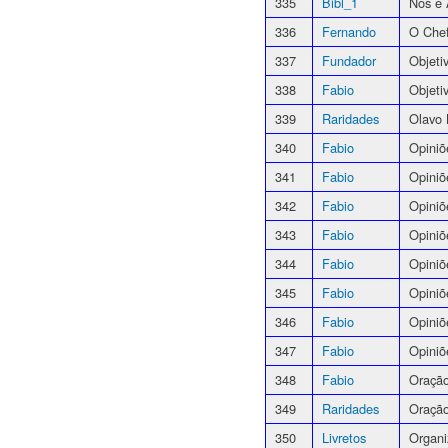
335
Bibl_1
Nós e
336
Fernando
O Che
337
Fundador
Objeti
338
Fabio
Objeti
339
Raridades
Olavo 
340
Fabio
Opiniõ
341
Fabio
Opiniõ
342
Fabio
Opiniõ
343
Fabio
Opiniõ
344
Fabio
Opiniõ
345
Fabio
Opiniõ
346
Fabio
Opiniõ
347
Fabio
Opiniõ
348
Fabio
Oração
349
Raridades
Oração
350
Livretos
Organi