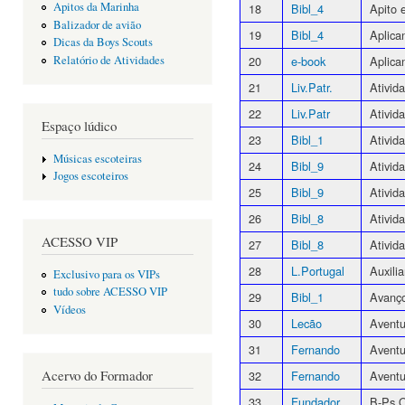
Apitos da Marinha
18
Bibl_4
Apito 
Balizador de avião
19
Bibl_4
Aplica
Dicas da Boys Scouts
20
e-book
Aplica
Relatório de Atividades
21
Liv.Patr.
Ativid
22
Liv.Patr
Ativid
Espaço lúdico
23
Bibl_1
Ativid
Músicas escoteiras
24
Bibl_9
Ativid
Jogos escoteiros
25
Bibl_9
Ativid
26
Bibl_8
Ativid
ACESSO VIP
27
Bibl_8
Ativid
28
L.Portugal
Auxili
Exclusivo para os VIPs
tudo sobre ACESSO VIP
29
Bibl_1
Avanço
Vídeos
30
Lecão
Aventu
31
Fernando
Aventu
Acervo do Formador
32
Fernando
Aventu
33
Fundador
B-Ps O