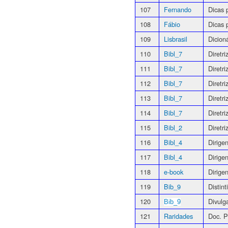
107
Fernando
Dicas 
108
Fábio
Dicas 
109
Lisbrasil
Dicion
110
Bibl_7
Diretr
111
Bibl_7
Diretr
112
Bibl_7
Diretr
113
Bibl_7
Diretr
114
Bibl_7
Diretr
115
Bibl_2
Diretr
116
Bibl_4
Dirige
117
Bibl_4
Dirige
118
e-book
Dirige
119
Bib_9
Distin
120
Divulg
Bib_9
121
Raridades
Doc. P