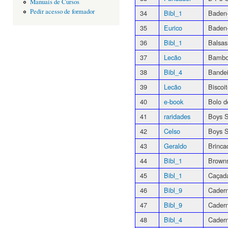
Manuais de Cursos
Pedir acesso de formador
34
Bibl_1
Baden
35
Eurico
Baden-
36
Bibl_1
Balsas
37
Lecão
Bambo
38
Bibl_4
Bandei
39
Lecão
Biscoi
40
e-book
Bolo d
41
raridades
Boys S
42
Celso
Boys S
43
Geraldo
Brinca
44
Bibl_1
Brown
45
Bibl_1
Caçad
46
Bibl_9
Cadern
47
Bibl_9
Cadern
48
Bibl_4
Cader