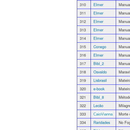
310
Elmer
Manual
311
Elmer
Manual
312
Elmer
Manual
313
Elmer
Manual
314
Elmer
Manual
315
Conego
Manua
316
Elmer
Manual
317
Bibl_2
Manual
318
Osvaldo
Maravi
319
Lisbrasil
Mateir
320
e-book
Mateir
321
Bibl_8
Método
322
Lecão
Milagr
333
Morte 
CaioVianna
334
Raridades
No Fo