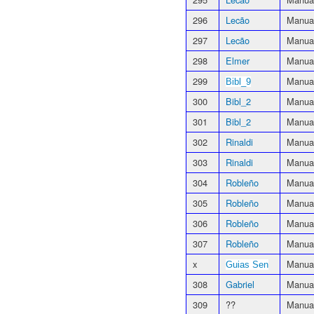
296
Lecão
Manual
297
Lecão
Manual
298
Elmer
Manual
299
Manual
Bibl_9
300
Bibl_2
Manual
301
Bibl_2
Manual
302
Rinaldi
Manual
303
Rinaldi
Manual
304
Robleño
Manual
305
Robleño
Manual
306
Robleño
Manua
307
Robleño
Manual
x
Manual
Guias Sen
308
Gabriel
Manual
309
??
Manua