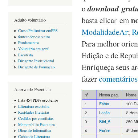
download gratu
o
no
basta clicar em
Adulto voluntário
ModalidadeAr
;
R
Curso Preliminar emPPS
fornecedor escoteiro
Para melhor orien
Fundamentos
Voluntário em geral
Edição e de Repub
Escotista
Dirigente Institucional
Enriqueça seus a
Dirigente de Formação
fazer
comentários
Acervo de Escotista
nº
Nossa pag.
Nome 
lista 454 PDFs escoteiros
1
Fábio
100 Di
Literatura escoteira
2
Lecão
2 Hor
Raridades literárias
Cedidos por escotistas
3
Bibl_5
250 Mi
Memorabilia Escoteira
4
Eurico
4º Ja
Dicas de informática
Cobiçada Literatura