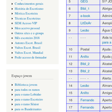
5
GEG
51º JO
Conhecimentos gerais
6
Bibl_1
Abrigo
História do Escotismo
Mística Escoteira
7
e-book
Admini
Técnicas Escoteiras
8
LitDoAr
Aeropl
SEM Acesso VIP
Meu acervo pessoal
9
Lecão
Água G
Outros sites e e-groups
- -
- - -
Aids 
Mês escoteiro 2018
para a
Autores Escot. Brasil
Vultos Escot. Brasil
10
Postal
Ajuda 
Vultos Escot. Mundial
11
Anilto
Ajuda 
Pedir acesso de formador
12
Bibl_2
Alcate
13
Bibl_2
Alcate
Espaço jovem
- -
- - - -
Alerta
Biblioteca jovem
14
Lecão
Alman
para todos os ramos
15
Anilto
Amigos
para o ramo Lobinho
para o ramo Escoteiro
16
Fernando
Apert
para o ramo Sênior
17
Fernando
Apert
para os Bandeirantes