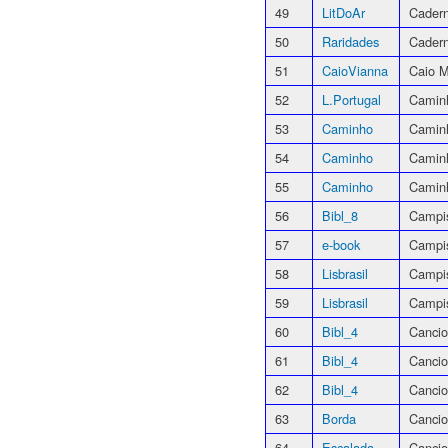
49
LitDoAr
Cader
50
Raridades
Cadern
51
CaioVianna
Caio M
52
L.Portugal
Caminh
53
Caminho
Camin
54
Caminho
Camin
55
Caminho
Camin
56
Bibl_8
Campis
57
e-book
Campis
58
Lisbrasil
Campi
59
Lisbrasil
Campi
60
Bibl_4
Cancio
61
Bibl_4
Cancio
62
Bibl_4
Cancio
63
Borda
Cancio
64
Escalada
Cancio