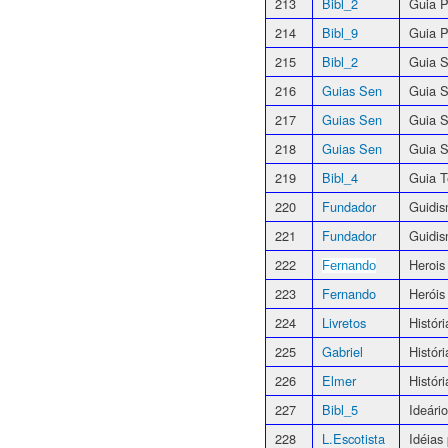
213
Bibl_2
Guia P
214
Bibl_9
Guia P
215
Bibl_2
Guia 
216
Guias Sen
Guia S
217
Guias Sen
Guia 
218
Guias Sen
Guia S
219
Bibl_4
Guia T
220
Fundador
Guidis
221
Fundador
Guidis
222
Herois
Fernando
223
Fernando
Heróis
224
Livretos
Histór
225
Gabriel
Histór
226
Elmer
Histór
227
Bibl_5
Ideári
228
L.Escotista
Idéias