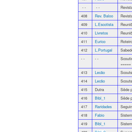
- -
- -
Revist
408
Rev. Baloo
Revist
409
L.Escotista
Reuniõ
410
Livretos
Reuniõ
411
Eurico
Roteir
412
L.Portugal
Sabedo
- -
- -
Scout
=====
413
Lecão
Scout
414
Lecão
Scout
415
Dutra
Sêde p
416
Bibl_1
Sêde p
417
Raridades
Seguin
418
Fabio
Sistem
419
Bibl_1
Sistem