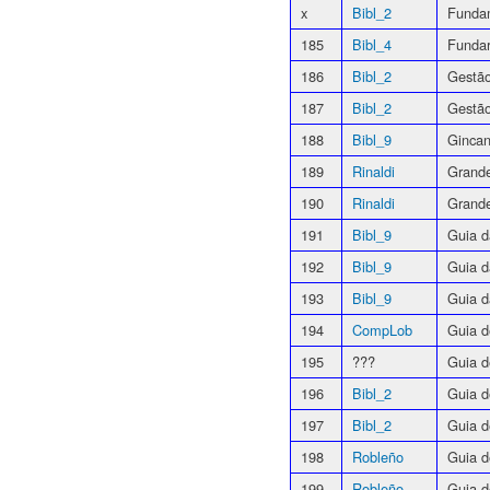
x
Bibl_2
Funda
185
Bibl_4
Fundar
186
Bibl_2
Gestão
187
Bibl_2
Gestão
188
Bibl_9
Ginca
189
Rinaldi
Grande
190
Rinaldi
Grande
191
Bibl_9
Guia d
192
Bibl_9
Guia d
193
Bibl_9
Guia d
194
CompLob
Guia d
195
???
Guia 
196
Bibl_2
Guia d
197
Bibl_2
Guia d
198
Robleño
Guia d
199
Robleño
Guia 