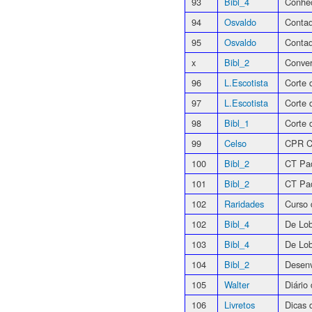
93
Bibl_4
Conhe
94
Osvaldo
Contad
95
Osvaldo
Contad
x
Bibl_2
Conve
96
L.Escotista
Corte
97
L.Escotista
Corte 
98
Bibl_1
Corte 
99
Celso
CPR C
100
Bibl_2
CT Pa
101
Bibl_2
CT Pa
102
Raridades
Curso 
102
Bibl_4
De Lob
103
Bibl_4
De Lob
104
Bibl_2
Desenv
105
Walter
Diário
106
Livretos
Dicas 