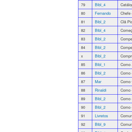
79
Bibl_4
Catál
80
Fernando
Chefe
81
Bibl_2
Clã Pi
82
Bibl_4
Começ
83
Bibl_2
Compet
84
Bibl_2
Compe
x
Bibl_2
Compr
85
Bibl_1
Como 
86
Bibl_2
Como c
87
Mar
Como 
88
Rinaldi
Como o
89
Bibl_2
Como o
90
Bibl_2
Como o
91
Livretos
Comun
92
Bibl_9
Comuni