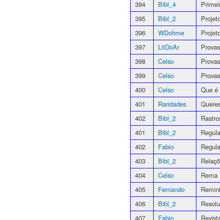
394
Bibl_4
Primei
395
Bibl_2
Projet
396
WDohme
Proje
397
LitDoAr
Provas
398
Celso
Provas
399
Celso
Provas
400
Celso
Que é
401
Raridades
Queres
402
Bibl_2
Rastro
401
Bibl_2
Regul
402
Fabio
Regula
403
Bibl_2
Relaçõ
404
Celso
Rema T
405
Fernando
Remini
406
Bibl_2
Resol
407
Fabio
Revist