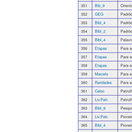
351
Bib_9
Orient
352
GEG
Padrõ
353
Bibl_4
Padrõ
354
Bibl_2
Padrõe
355
Bibl_4
Palavr
356
Etapas
Para s
357
Etapas
Para s
358
Etapas
Para s
359
Marcelo
Para s
360
Raridades
Para s
361
Celso
Patrul
362
Liv.Patr.
Patrul
363
Bibl_9
Pesqu
364
Liv.Patr.
Pionei
365
Bibl_4
Pionei