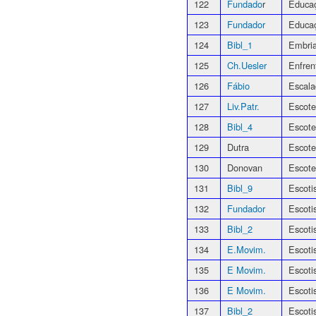
122
Fundado
r
Educaç
123
Fundador
Educaç
124
Bibl_1
Embria
125
Ch.Uesler
Enfren
126
Fábio
Escal
127
Liv.Patr.
Escote
128
Bibl_4
Escote
129
Dutra
Escote
130
Donovan
Escote
131
Bibl_9
Escoti
132
Fundador
Escot
133
Bibl_2
Escot
134
E.Movim.
Escoti
135
E Movim.
Escoti
136
E Movim.
Escoti
137
Bibl_2
Escoti