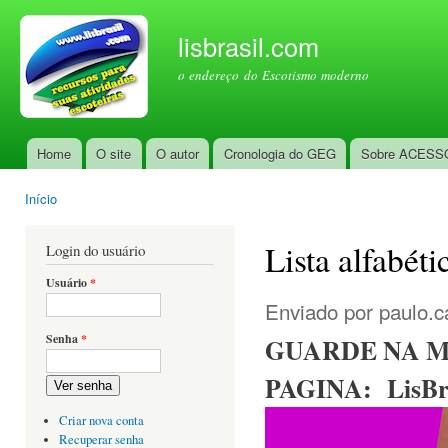
Pul
par
lisbrasil.com
con
o endereço do Escotismo moderno
prin
Home
O site
O autor
Cronologia do GEG
Sobre ACESS
Menu principal
Início
Você está aqui
Lista alfabéti
Login do usuário
Usuário
*
Enviado por
paulo.c
Senha
*
GUARDE NA M
PAGINA: LisBra
Ver senha
Criar nova conta
Recuperar senha