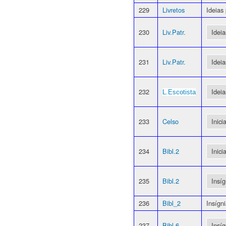
229
Livretos
Ideias
230
Liv.Patr.
Idei
231
Liv.Patr.
Idei
232
Idei
L.Escotista
233
Celso
Inic
234
Bibl.
2
Inic
235
Bibl.2
Insí
236
Bibl_2
Insígn
237
Bibl.6
Insí